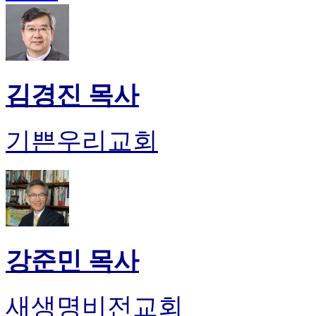
김경진 목사
기쁜우리교회
강준민 목사
새생명비전교회