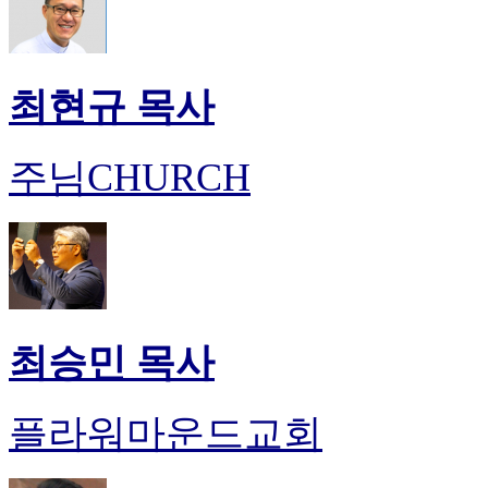
최현규 목사
주님CHURCH
최승민 목사
플라워마운드교회