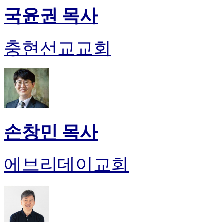
국윤권 목사
충현선교교회
손창민 목사
에브리데이교회