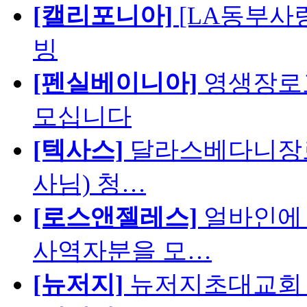
[캘리포니아]
[LA동부사랑의
빙
[펜실베이니아]
영생장로
모십니다
[텍사스]
달라스베다니장로
사님) 청…
[로스앤젤레스]
얼바인에 
사역자분을 모…
[뉴저지]
뉴저지초대교회 