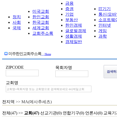
금융
증권
IT기기
미국교회
기업
통신/모바
정치
한인교회
부동산
소프트웨
사회
한국교회
한인경제
인터넷
국제
세계교회
글로벌경제
게임
교회주소록
생활경제
과학
경제일반
미주한인교회주소록
>
Home
ZIPCODE
목회자명
교회명
전지역
>> MA(메사추세츠)
전체(47)
>>
교회(47)
선교기관(0)
연합기구(0)
언론사(0)
교육기관