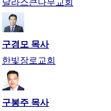
달라스큰나무교회
구경모 목사
한빛장로교회
구봉주 목사