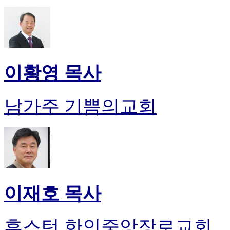
이황영 목사
남가주 기쁨의교회
이재호 목사
휴스턴 한인중앙장로교회