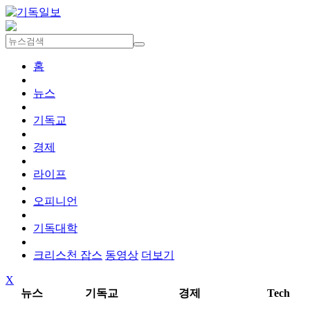
홈
뉴스
기독교
경제
라이프
오피니언
기독대학
크리스천 잡스
동영상
더보기
X
뉴스
기독교
경제
Tech