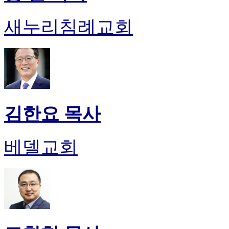
새누리침례교회
김한요 목사
베델교회