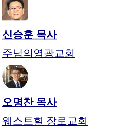
신승훈 목사
주님의영광교회
오명찬 목사
웨스트힐 장로교회