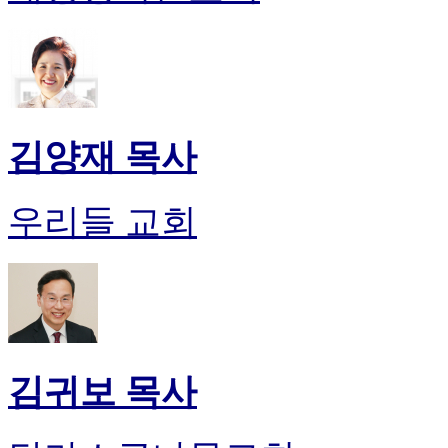
김양재 목사
우리들 교회
김귀보 목사