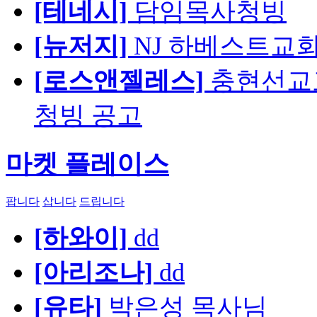
[테네시]
담임목사청빙
[뉴저지]
NJ 하베스트교회 교육
[로스앤젤레스]
충현선교교회
청빙 공고
마켓 플레이스
팝니다
삽니다
드립니다
[하와이]
dd
[아리조나]
dd
[유타]
박은성 목사님