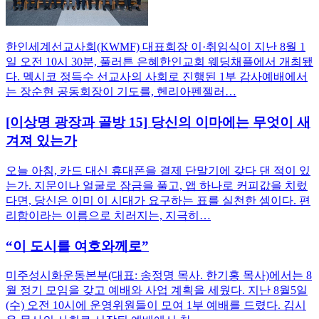
한인세계선교사회(KWMF) 대표회장 이·취임식이 지난 8월 1
일 오전 10시 30분, 풀러튼 은혜한인교회 웨딩채플에서 개최됐
다. 멕시코 정득수 선교사의 사회로 진행된 1부 감사예배에서
는 장순현 공동회장이 기도를, 헨리아펜젤러…
[이상명 광장과 골방 15] 당신의 이마에는 무엇이 새
겨져 있는가
오늘 아침, 카드 대신 휴대폰을 결제 단말기에 갖다 댄 적이 있
는가. 지문이나 얼굴로 잠금을 풀고, 앱 하나로 커피값을 치렀
다면, 당신은 이미 이 시대가 요구하는 표를 실천한 셈이다. 편
리함이라는 이름으로 치러지는, 지극히…
“이 도시를 여호와께로”
미주성시화운동본부(대표: 송정명 목사. 한기홍 목사)에서는 8
월 정기 모임을 갖고 예배와 사업 계획을 세웠다. 지난 8월5일
(수) 오전 10시에 운영위원들이 모여 1부 예배를 드렸다. 김시