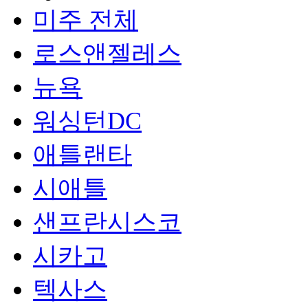
미주 전체
로스앤젤레스
뉴욕
워싱턴DC
애틀랜타
시애틀
샌프란시스코
시카고
텍사스