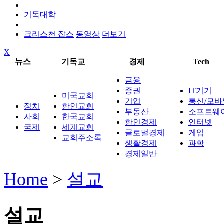
기독대학
크리스천 잡스
동영상
더보기
X
뉴스
기독교
경제
Tech
금융
증권
IT기기
미국교회
기업
통신/모바
정치
한인교회
부동산
소프트웨
사회
한국교회
한인경제
인터넷
국제
세계교회
글로벌경제
게임
교회주소록
생활경제
과학
경제일반
Home
>
설교
설교