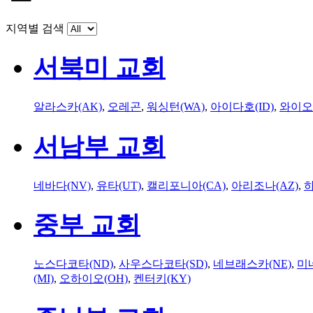
지역별 검색
서북미 교회
알라스카(AK)
,
오레곤
,
워싱턴(WA)
,
아이다호(ID)
,
와이오
서남부 교회
네바다(NV)
,
유타(UT)
,
캘리포니아(CA)
,
아리조나(AZ)
,
하
중부 교회
노스다코타(ND)
,
사우스다코타(SD)
,
네브래스카(NE)
,
미
(MI)
,
오하이오(OH)
,
켄터키(KY)