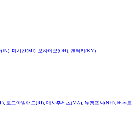
IN)
,
미시간(MI)
,
오하이오(OH)
,
켄터키(KY)
T)
,
로드아일랜드(RI)
,
매사추세츠(MA)
,
뉴햄프셔(NH)
,
버몬트