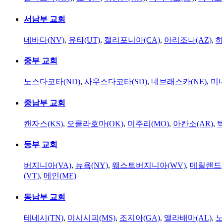
서남부 교회
네바다(NV)
,
유타(UT)
,
캘리포니아(CA)
,
아리조나(AZ)
,
하
중부 교회
노스다코타(ND)
,
사우스다코타(SD)
,
네브래스카(NE)
,
미
중남부 교회
캔자스(KS)
,
오클라호마(OK)
,
미주리(MO)
,
아칸소(AR)
,
동부 교회
버지니아(VA)
,
뉴욕(NY)
,
웨스트버지니아(WV)
,
메릴랜드(
(VT)
,
메인(ME)
동남부 교회
테네시(TN)
,
미시시피(MS)
,
조지아(GA)
,
앨라배마(AL)
,