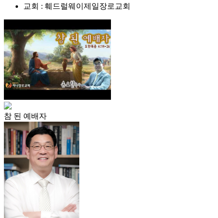
교회 : 훼드럴웨이제일장로교회
참 된 예배자