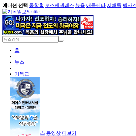
에디션 선택
통합홈
로스앤젤레스
뉴욕
애틀랜타
시애틀
텍사
Seattle
홈
뉴스
기독교
경제
라이프
오피니언
기독대학
크리스천 잡스
동영상
더보기