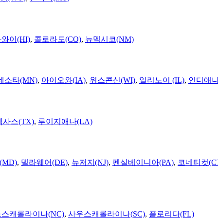
와이(HI)
,
콜로라도(CO)
,
뉴멕시코(NM)
네소타(MN)
,
아이오와(IA)
,
위스콘신(WI)
,
일리노이 (IL)
,
인디애나(
텍사스(TX)
,
루이지애나(LA)
MD)
,
델라웨어(DE)
,
뉴저지(NJ)
,
펜실베이니아(PA)
,
코네티컷(C
노스캐롤라이나(NC)
,
사우스캐롤라이나(SC)
,
플로리다(FL)