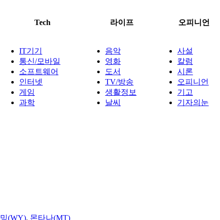
Tech
라이프
오피니언
IT기기
음악
사설
통신/모바일
영화
칼럼
소프트웨어
도서
시론
인터넷
TV/방송
오피니언
게임
생활정보
기고
과학
날씨
기자의눈
밍(WY)
,
몬타나(MT)