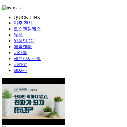
QUICK LINK
미주 전체
로스앤젤레스
뉴욕
워싱턴DC
애틀랜타
시애틀
샌프란시스코
시카고
텍사스