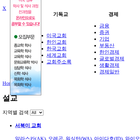
X
뉴스
기독교
경제
금융
증권
미국교회
기업
정치
한인교회
부동산
사회
한국교회
한인경제
국제
세계교회
글로벌경제
교회주소록
생활경제
경제일반
Home
>
설교
설교
지역별 검색
서북미 교회
알라스카(AK)
,
오레곤
,
워싱턴(WA)
,
아이다호(ID)
,
와이오