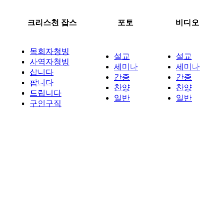
크리스천 잡스
포토
비디오
목회자청빙
설교
설교
사역자청빙
세미나
세미나
삽니다
간증
간증
팝니다
찬양
찬양
드립니다
일반
일반
구인구직