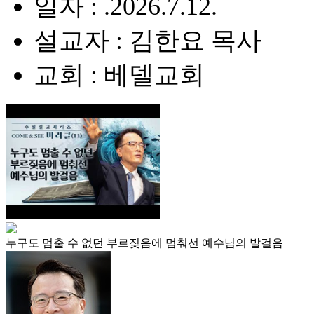
일자 : .2026.7.12.
설교자 : 김한요 목사
교회 : 베델교회
누구도 멈출 수 없던 부르짖음에 멈춰선 예수님의 발걸음