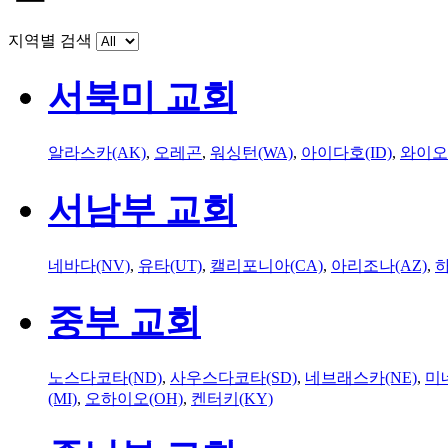
지역별 검색
서북미 교회
알라스카(AK)
,
오레곤
,
워싱턴(WA)
,
아이다호(ID)
,
와이오
서남부 교회
네바다(NV)
,
유타(UT)
,
캘리포니아(CA)
,
아리조나(AZ)
,
하
중부 교회
노스다코타(ND)
,
사우스다코타(SD)
,
네브래스카(NE)
,
미
(MI)
,
오하이오(OH)
,
켄터키(KY)