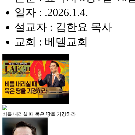
일자 : .2026.1.4.
설교자 : 김한요 목사
교회 : 베델교회
비를 내리실 때 묵은 땅을 기경하라