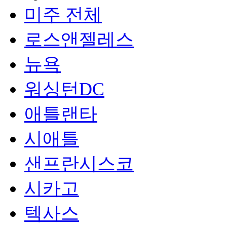
미주 전체
로스앤젤레스
뉴욕
워싱턴DC
애틀랜타
시애틀
샌프란시스코
시카고
텍사스