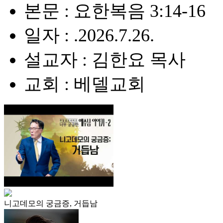
본문 : 요한복음 3:14-16
일자 : .2026.7.26.
설교자 : 김한요 목사
교회 : 베델교회
니고데모의 궁금증, 거듭남