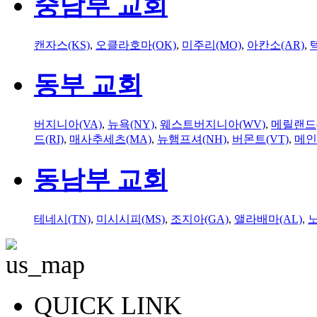
중남부 교회
캔자스(KS)
,
오클라호마(OK)
,
미주리(MO)
,
아칸소(AR)
,
동부 교회
버지니아(VA)
,
뉴욕(NY)
,
웨스트버지니아(WV)
,
메릴랜드(
드(RI)
,
매사추세츠(MA)
,
뉴햄프셔(NH)
,
버몬트(VT)
,
메인
동남부 교회
테네시(TN)
,
미시시피(MS)
,
조지아(GA)
,
앨라배마(AL)
,
QUICK LINK