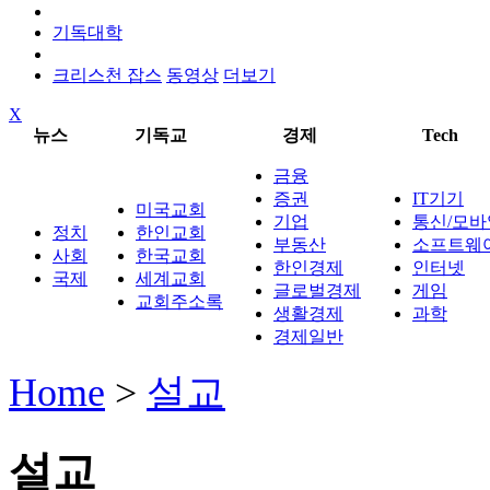
기독대학
크리스천 잡스
동영상
더보기
X
뉴스
기독교
경제
Tech
금융
증권
IT기기
미국교회
기업
통신/모바
정치
한인교회
부동산
소프트웨
사회
한국교회
한인경제
인터넷
국제
세계교회
글로벌경제
게임
교회주소록
생활경제
과학
경제일반
Home
>
설교
설교