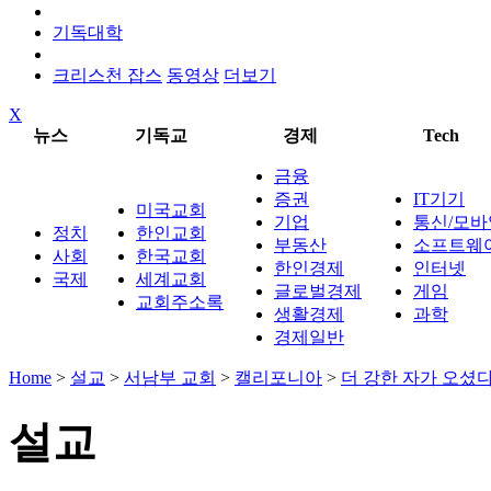
기독대학
크리스천 잡스
동영상
더보기
X
뉴스
기독교
경제
Tech
금융
증권
IT기기
미국교회
기업
통신/모바
정치
한인교회
부동산
소프트웨
사회
한국교회
한인경제
인터넷
국제
세계교회
글로벌경제
게임
교회주소록
생활경제
과학
경제일반
Home
>
설교
>
서남부 교회
>
캘리포니아
>
더 강한 자가 오셨
설교