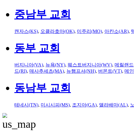
중남부 교회
캔자스(KS)
,
오클라호마(OK)
,
미주리(MO)
,
아칸소(AR)
,
동부 교회
버지니아(VA)
,
뉴욕(NY)
,
웨스트버지니아(WV)
,
메릴랜드(
드(RI)
,
매사추세츠(MA)
,
뉴햄프셔(NH)
,
버몬트(VT)
,
메인
동남부 교회
테네시(TN)
,
미시시피(MS)
,
조지아(GA)
,
앨라배마(AL)
,