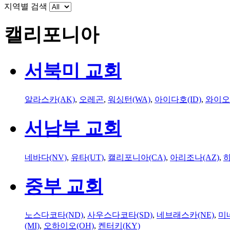
지역별 검색
캘리포니아
서북미 교회
알라스카(AK)
,
오레곤
,
워싱턴(WA)
,
아이다호(ID)
,
와이오
서남부 교회
네바다(NV)
,
유타(UT)
,
캘리포니아(CA)
,
아리조나(AZ)
,
하
중부 교회
노스다코타(ND)
,
사우스다코타(SD)
,
네브래스카(NE)
,
미
(MI)
,
오하이오(OH)
,
켄터키(KY)