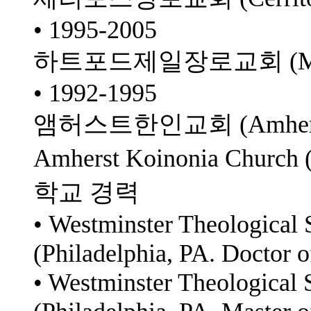
• 1995-2005
하트포드제일장로교회 (Manch
• 1992-1995
앰허스트한인교회 (Amhers
Amherst Koinonia Church
학교 경력
• Westminster Theological
(Philadelphia, PA. Doctor o
• Westminster Theological