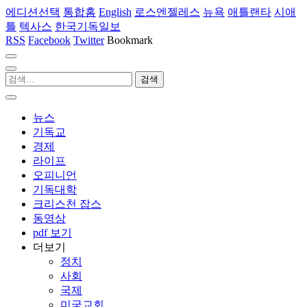
에디션선택
통합홈
English
로스엔젤레스
뉴욕
애틀랜타
시애
틀
텍사스
한국기독일보
RSS
Facebook
Twitter
Bookmark
뉴스
기독교
경제
라이프
오피니언
기독대학
크리스천 잡스
동영상
pdf 보기
더보기
정치
사회
국제
미국교회