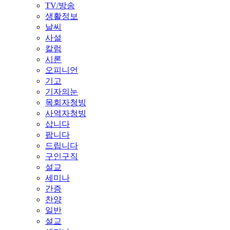
TV/방송
생활정보
날씨
사설
칼럼
시론
오피니언
기고
기자의눈
목회자청빙
사역자청빙
삽니다
팝니다
드립니다
구인구직
설교
세미나
간증
찬양
일반
설교