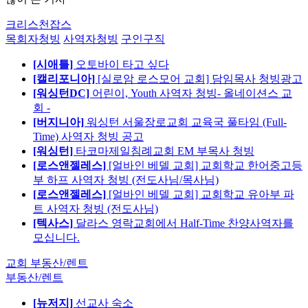
크리스천잡스
목회자청빙
사역자청빙
구인구직
[시애틀]
오토바이 타고 싶다
[캘리포니아]
[실로암 로스모어 교회] 담임목사 청빙광고
[워싱턴DC]
어린이, Youth 사역자 청빙- 올네이션스 교
회 -
[버지니아]
워싱턴 서울장로교회 교육국 풀타임 (Full-
Time) 사역자 청빙 공고
[워싱턴]
타코마제일침례교회 EM 부목사 청빙
[로스앤젤레스]
[얼바인 베델 교회] 교회학교 한어중고등
부 하프 사역자 청빙 (전도사님/목사님)
[로스앤젤레스]
[얼바인 베델 교회] 교회학교 유아부 파
트 사역자 청빙 (전도사님)
[텍사스]
달라스 영락교회에서 Half-Time 찬양사역자를
모십니다.
교회 부동산/렌트
부동산/렌트
[뉴저지]
선교사 숙소