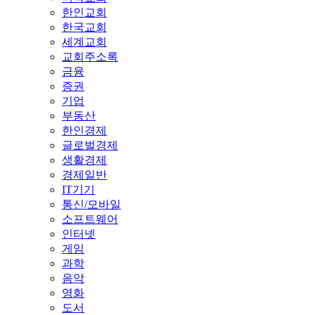
한인교회
한국교회
세계교회
교회주소록
금융
증권
기업
부동산
한인경제
글로벌경제
생활경제
경제일반
IT기기
통신/모바일
소프트웨어
인터넷
게임
과학
음악
영화
도서