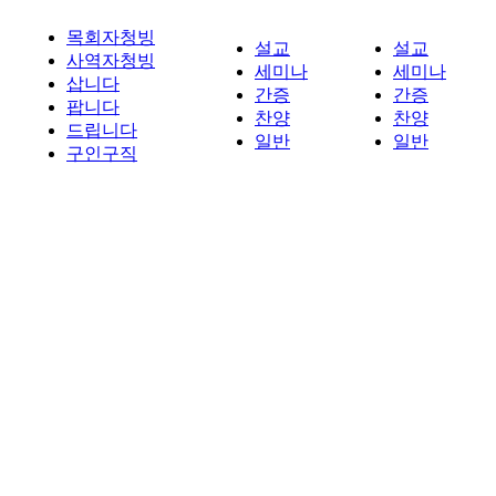
목회자청빙
설교
설교
사역자청빙
세미나
세미나
삽니다
간증
간증
팝니다
찬양
찬양
드립니다
일반
일반
구인구직