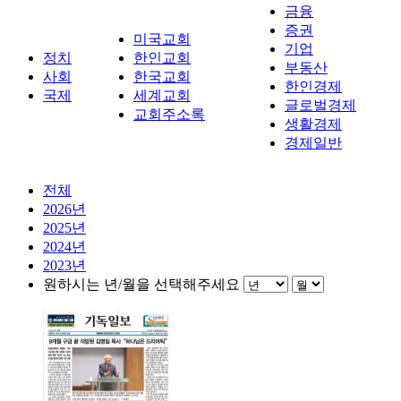
금융
증권
미국교회
기업
정치
한인교회
부동산
사회
한국교회
한인경제
국제
세계교회
글로벌경제
교회주소록
생활경제
경제일반
전체
2026년
2025년
2024년
2023년
원하시는 년/월을 선택해주세요