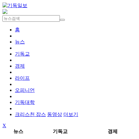
홈
뉴스
기독교
경제
라이프
오피니언
기독대학
크리스천 잡스
동영상
더보기
X
뉴스
기독교
경제