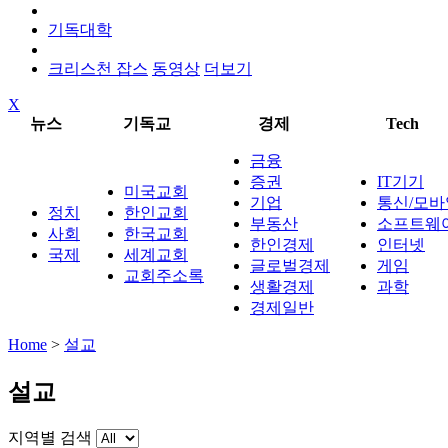
기독대학
크리스천 잡스
동영상
더보기
X
뉴스
기독교
경제
Tech
금융
증권
IT기기
미국교회
기업
통신/모바
정치
한인교회
부동산
소프트웨
사회
한국교회
한인경제
인터넷
국제
세계교회
글로벌경제
게임
교회주소록
생활경제
과학
경제일반
Home
>
설교
설교
지역별 검색