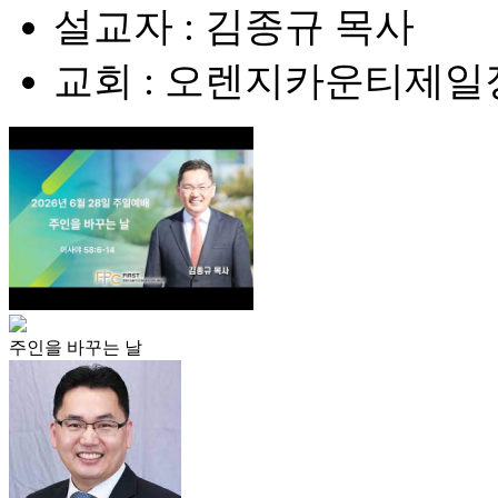
설교자 : 김종규 목사
교회 : 오렌지카운티제
주인을 바꾸는 날