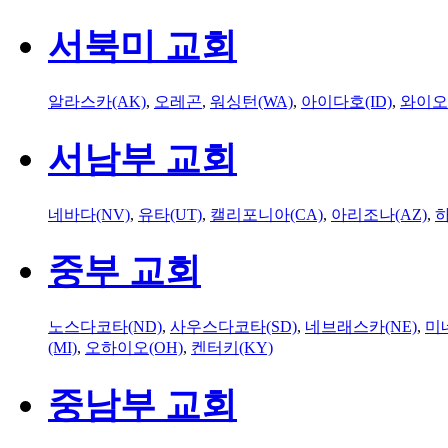
서북미 교회
알라스카(AK)
,
오레곤
,
워싱턴(WA)
,
아이다호(ID)
,
와이오
서남부 교회
네바다(NV)
,
유타(UT)
,
캘리포니아(CA)
,
아리조나(AZ)
,
하
중부 교회
노스다코타(ND)
,
사우스다코타(SD)
,
네브래스카(NE)
,
미
(MI)
,
오하이오(OH)
,
켄터키(KY)
중남부 교회