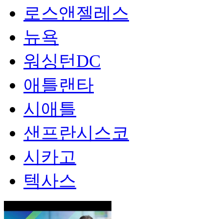
로스앤젤레스
뉴욕
워싱턴DC
애틀랜타
시애틀
샌프란시스코
시카고
텍사스