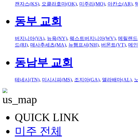
캔자스(KS)
,
오클라호마(OK)
,
미주리(MO)
,
아칸소(AR)
,
동부 교회
버지니아(VA)
,
뉴욕(NY)
,
웨스트버지니아(WV)
,
메릴랜드(
드(RI)
,
매사추세츠(MA)
,
뉴햄프셔(NH)
,
버몬트(VT)
,
메인
동남부 교회
테네시(TN)
,
미시시피(MS)
,
조지아(GA)
,
앨라배마(AL)
,
QUICK LINK
미주 전체