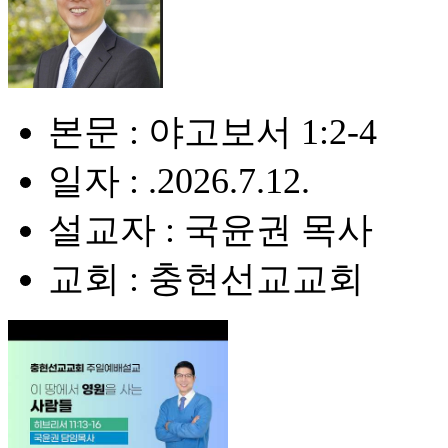
본문 : 야고보서 1:2-4
일자 : .2026.7.12.
설교자 : 국윤권 목사
교회 : 충현선교교회