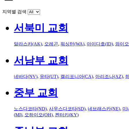
지역별 검색
서북미 교회
알라스카(AK)
,
오레곤
,
워싱턴(WA)
,
아이다호(ID)
,
와이오
서남부 교회
네바다(NV)
,
유타(UT)
,
캘리포니아(CA)
,
아리조나(AZ)
,
하
중부 교회
노스다코타(ND)
,
사우스다코타(SD)
,
네브래스카(NE)
,
미
(MI)
,
오하이오(OH)
,
켄터키(KY)