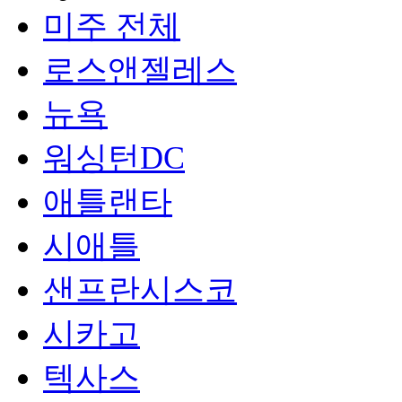
미주 전체
로스앤젤레스
뉴욕
워싱턴DC
애틀랜타
시애틀
샌프란시스코
시카고
텍사스