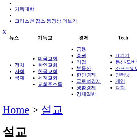
기독대학
크리스천 잡스
동영상
더보기
X
뉴스
기독교
경제
Tech
금융
증권
IT기기
미국교회
기업
통신/모바
정치
한인교회
부동산
소프트웨
사회
한국교회
한인경제
인터넷
국제
세계교회
글로벌경제
게임
교회주소록
생활경제
과학
경제일반
Home
>
설교
설교