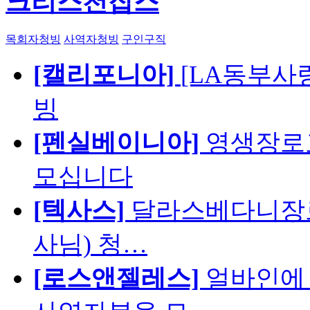
크리스천잡스
목회자청빙
사역자청빙
구인구직
[캘리포니아]
[LA동부사랑의
빙
[펜실베이니아]
영생장로
모십니다
[텍사스]
달라스베다니장로
사님) 청…
[로스앤젤레스]
얼바인에 