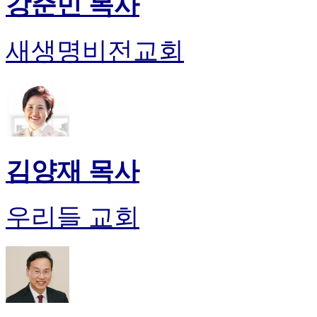
강준민 목사
새생명비전교회
김양재 목사
우리들 교회