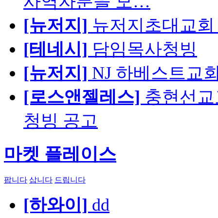
사역자분을 모…
[뉴저지]
뉴저지초대교회 
[테네시]
담임목사청빙
[뉴저지]
NJ 하베스트교회 교육
[로스앤젤레스]
충현선교교회
청빙 공고
마켓 플레이스
팝니다
삽니다
드립니다
[하와이]
dd