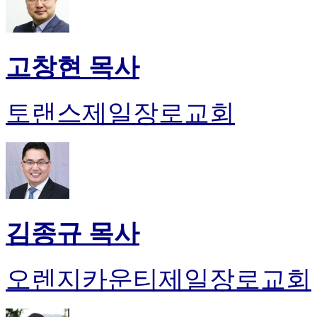
고창현 목사
토랜스제일장로교회
김종규 목사
오렌지카운티제일장로교회