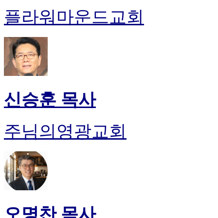
플라워마운드교회
신승훈 목사
주님의영광교회
오명찬 목사