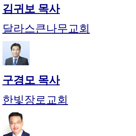
김귀보 목사
달라스큰나무교회
구경모 목사
한빛장로교회