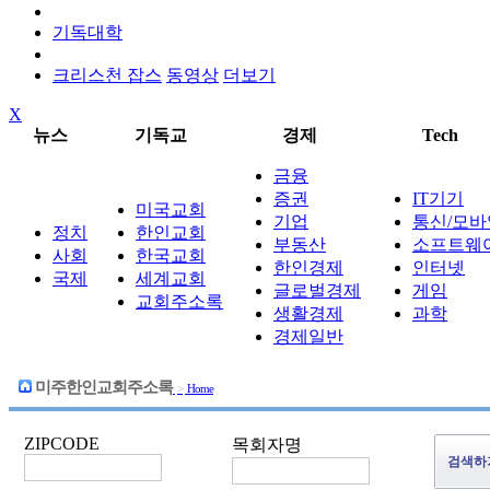
기독대학
크리스천 잡스
동영상
더보기
X
뉴스
기독교
경제
Tech
금융
증권
IT기기
미국교회
기업
통신/모바
정치
한인교회
부동산
소프트웨
사회
한국교회
한인경제
인터넷
국제
세계교회
글로벌경제
게임
교회주소록
생활경제
과학
경제일반
미주한인교회주소록
>
Home
ZIPCODE
목회자명