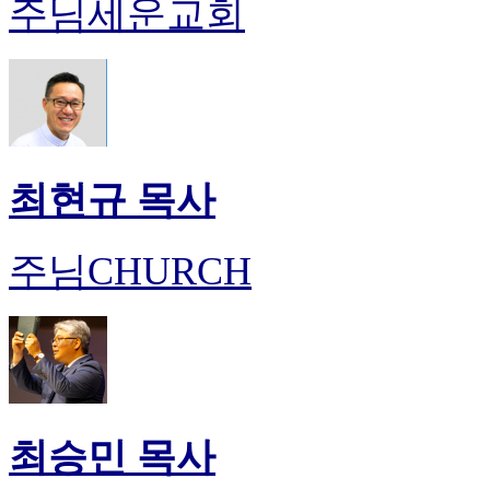
주님세운교회
최현규 목사
주님CHURCH
최승민 목사