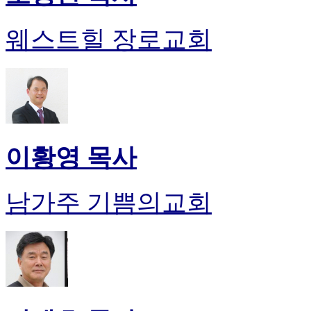
웨스트힐 장로교회
이황영 목사
남가주 기쁨의교회