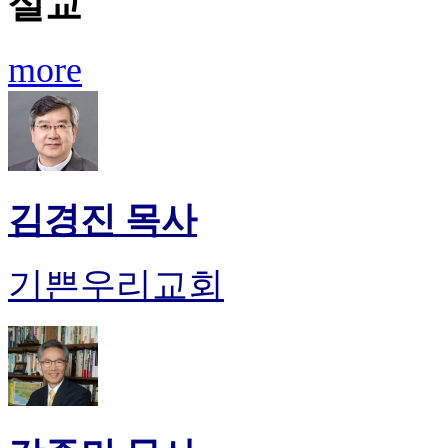
설교
more
김경진 목사
기쁜우리교회