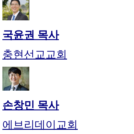
국윤권 목사
충현선교교회
손창민 목사
에브리데이교회