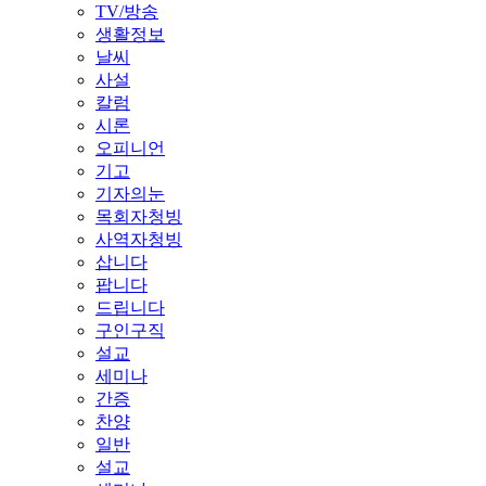
TV/방송
생활정보
날씨
사설
칼럼
시론
오피니언
기고
기자의눈
목회자청빙
사역자청빙
삽니다
팝니다
드립니다
구인구직
설교
세미나
간증
찬양
일반
설교