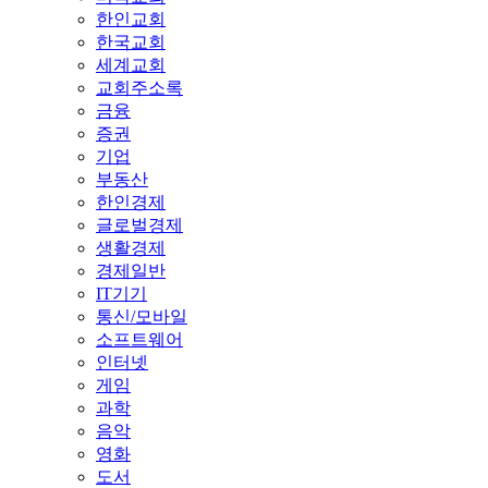
한인교회
한국교회
세계교회
교회주소록
금융
증권
기업
부동산
한인경제
글로벌경제
생활경제
경제일반
IT기기
통신/모바일
소프트웨어
인터넷
게임
과학
음악
영화
도서