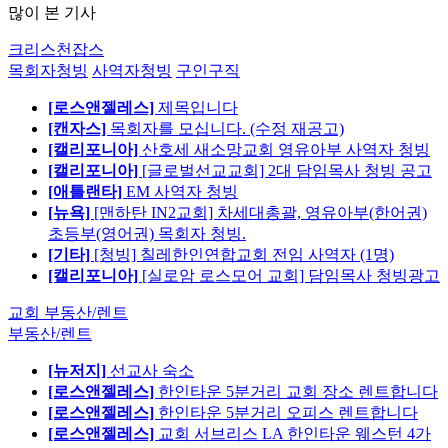
많이 본 기사
크리스천잡스
목회자청빙
사역자청빙
구인구직
[로스앤젤레스]
제목입니다
[캔자스]
목회자를 모십니다. (수정 재공고)
[캘리포니아]
산호세 새소망교회 영유아부 사역자 청빙
[캘리포니아]
[글로벌선교교회] 2대 담임목사 청빙 공고
[애틀랜타]
EM 사역자 청빙
[뉴욕]
[맨하탄 IN2교회] 차세대총괄, 영유아부(한어권)
초등부(영어권) 목회자 청빙.
[기타]
[청빙] 칠레한인연합교회 전임 사역자 (1명)
[캘리포니아]
[실로암 로스모어 교회] 담임목사 청빙광고
교회 부동산/렌트
부동산/렌트
[뉴저지]
선교사 숙소
[로스앤젤레스]
한인타운 5분거리 교회 장소 렌트합니다
[로스앤젤레스]
한인타운 5분거리 오피스 렌트합니다
[로스앤젤레스]
교회 서브리스 LA 한인타운 웨스턴 4가