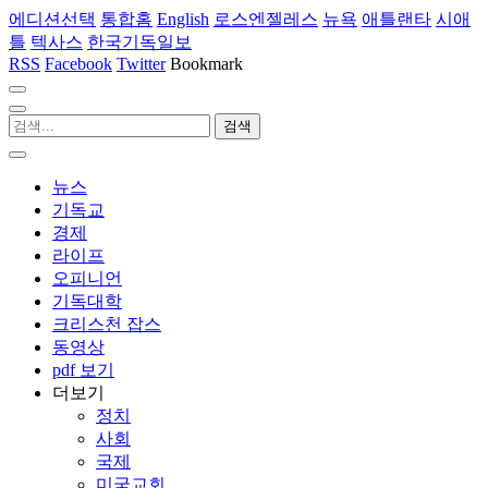
에디션선택
통합홈
English
로스엔젤레스
뉴욕
애틀랜타
시애
틀
텍사스
한국기독일보
RSS
Facebook
Twitter
Bookmark
뉴스
기독교
경제
라이프
오피니언
기독대학
크리스천 잡스
동영상
pdf 보기
더보기
정치
사회
국제
미국교회