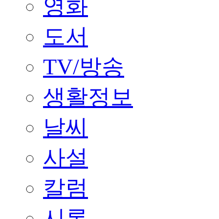
영화
도서
TV/방송
생활정보
날씨
사설
칼럼
시론