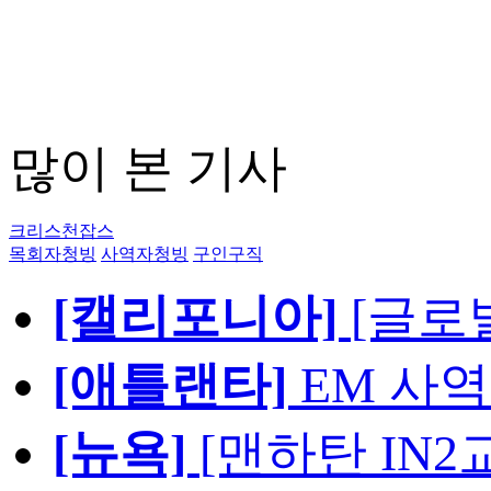
많이 본 기사
크리스천잡스
목회자청빙
사역자청빙
구인구직
[캘리포니아]
[글로
[애틀랜타]
EM 사
[뉴욕]
[맨하탄 IN