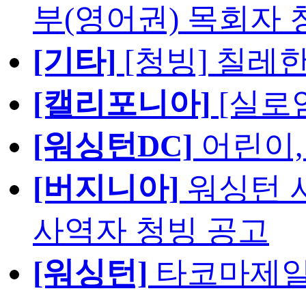
부(영어권) 목회자 
[기타]
[청빙] 칠레
[캘리포니아]
[실로
[워싱턴DC]
어린이,
[버지니아]
워싱턴 서
사역자 청빙 공고
[워싱턴]
타코마제일