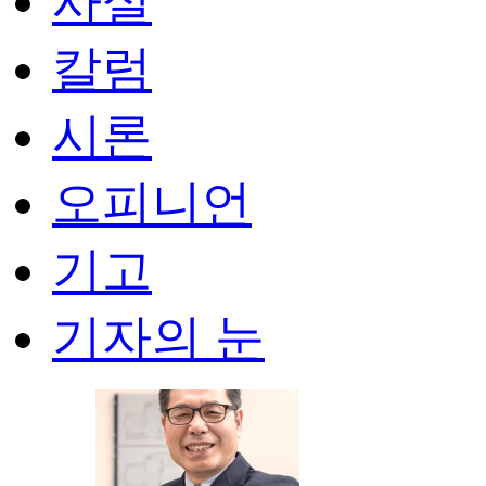
사설
칼럼
시론
오피니언
기고
기자의 눈