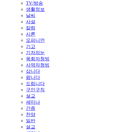
TV/방송
생활정보
날씨
사설
칼럼
시론
오피니언
기고
기자의눈
목회자청빙
사역자청빙
삽니다
팝니다
드립니다
구인구직
설교
세미나
간증
찬양
일반
설교