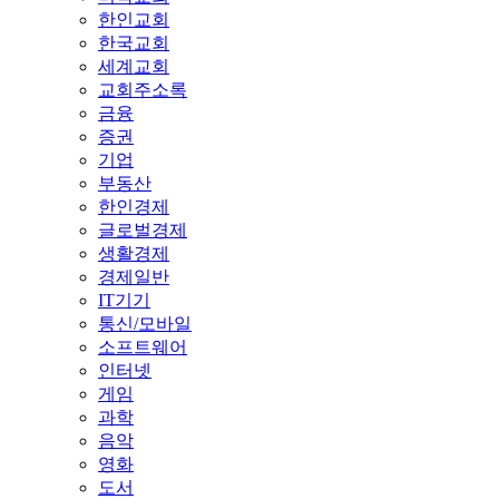
한인교회
한국교회
세계교회
교회주소록
금융
증권
기업
부동산
한인경제
글로벌경제
생활경제
경제일반
IT기기
통신/모바일
소프트웨어
인터넷
게임
과학
음악
영화
도서