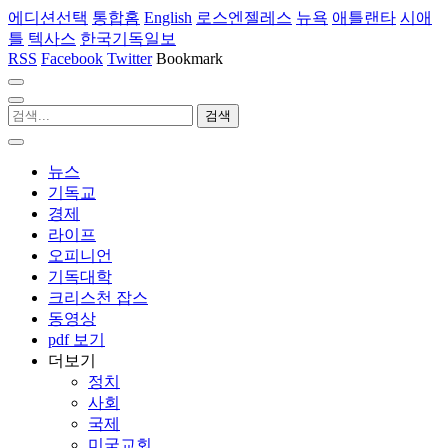
에디션선택
통합홈
English
로스엔젤레스
뉴욕
애틀랜타
시애
틀
텍사스
한국기독일보
RSS
Facebook
Twitter
Bookmark
뉴스
기독교
경제
라이프
오피니언
기독대학
크리스천 잡스
동영상
pdf 보기
더보기
정치
사회
국제
미국교회