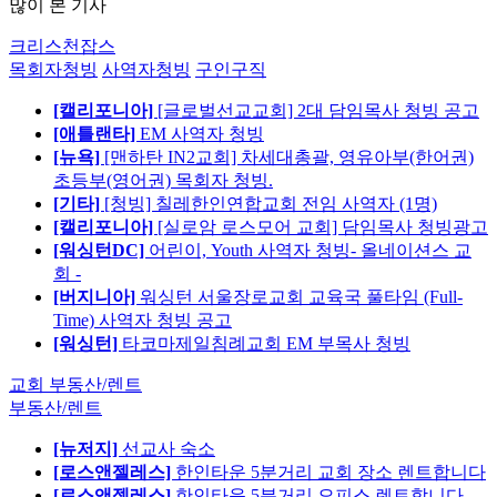
많이 본 기사
크리스천잡스
목회자청빙
사역자청빙
구인구직
[캘리포니아]
[글로벌선교교회] 2대 담임목사 청빙 공고
[애틀랜타]
EM 사역자 청빙
[뉴욕]
[맨하탄 IN2교회] 차세대총괄, 영유아부(한어권)
초등부(영어권) 목회자 청빙.
[기타]
[청빙] 칠레한인연합교회 전임 사역자 (1명)
[캘리포니아]
[실로암 로스모어 교회] 담임목사 청빙광고
[워싱턴DC]
어린이, Youth 사역자 청빙- 올네이션스 교
회 -
[버지니아]
워싱턴 서울장로교회 교육국 풀타임 (Full-
Time) 사역자 청빙 공고
[워싱턴]
타코마제일침례교회 EM 부목사 청빙
교회 부동산/렌트
부동산/렌트
[뉴저지]
선교사 숙소
[로스앤젤레스]
한인타운 5분거리 교회 장소 렌트합니다
[로스앤젤레스]
한인타운 5분거리 오피스 렌트합니다