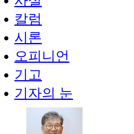
사설
칼럼
시론
오피니언
기고
기자의 눈