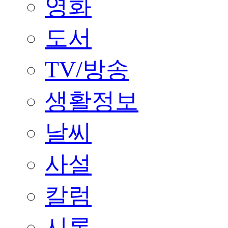
영화
도서
TV/방송
생활정보
날씨
사설
칼럼
시론