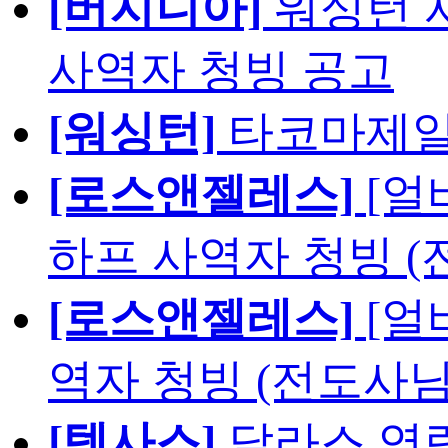
[버지니아]
워싱턴 서
사역자 청빙 공고
[워싱턴]
타코마제일
[로스앤젤레스]
[얼
하프 사역자 청빙 (
[로스앤젤레스]
[얼
역자 청빙 (전도사님
[텍사스]
달라스 영락