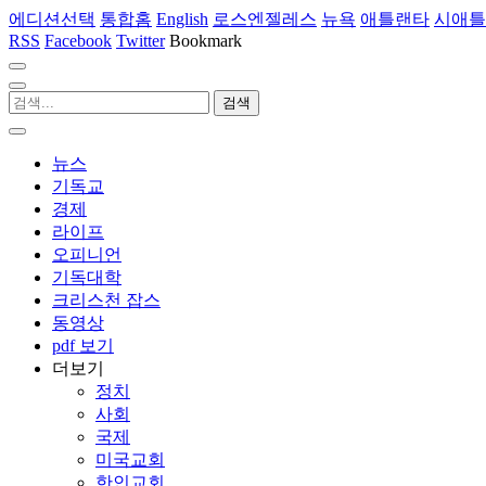
에디션선택
통합홈
English
로스엔젤레스
뉴욕
애틀랜타
시애틀
RSS
Facebook
Twitter
Bookmark
뉴스
기독교
경제
라이프
오피니언
기독대학
크리스천 잡스
동영상
pdf 보기
더보기
정치
사회
국제
미국교회
한인교회