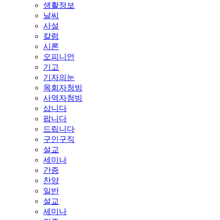
생활정보
날씨
사설
칼럼
시론
오피니언
기고
기자의눈
목회자청빙
사역자청빙
삽니다
팝니다
드립니다
구인구직
설교
세미나
간증
찬양
일반
설교
세미나