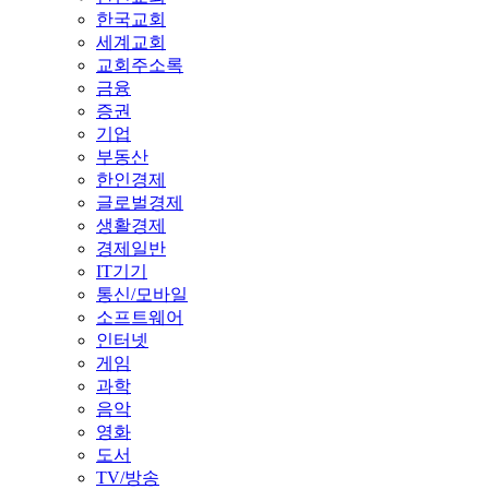
한국교회
세계교회
교회주소록
금융
증권
기업
부동산
한인경제
글로벌경제
생활경제
경제일반
IT기기
통신/모바일
소프트웨어
인터넷
게임
과학
음악
영화
도서
TV/방송