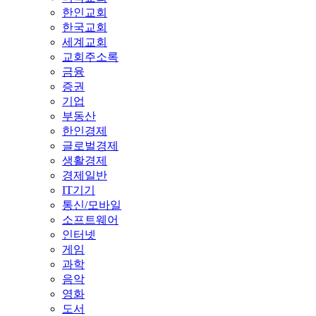
한인교회
한국교회
세계교회
교회주소록
금융
증권
기업
부동산
한인경제
글로벌경제
생활경제
경제일반
IT기기
통신/모바일
소프트웨어
인터넷
게임
과학
음악
영화
도서