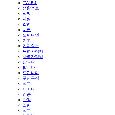
TV/방송
생활정보
날씨
사설
칼럼
시론
오피니언
기고
기자의눈
목회자청빙
사역자청빙
삽니다
팝니다
드립니다
구인구직
설교
세미나
간증
찬양
일반
설교