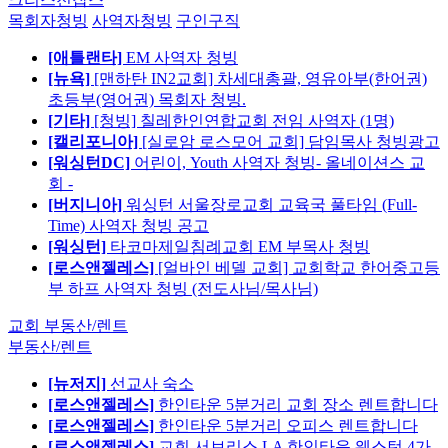
목회자청빙
사역자청빙
구인구직
[애틀랜타]
EM 사역자 청빙
[뉴욕]
[맨하탄 IN2교회] 차세대총괄, 영유아부(한어권)
초등부(영어권) 목회자 청빙.
[기타]
[청빙] 칠레한인연합교회 전임 사역자 (1명)
[캘리포니아]
[실로암 로스모어 교회] 담임목사 청빙광고
[워싱턴DC]
어린이, Youth 사역자 청빙- 올네이션스 교
회 -
[버지니아]
워싱턴 서울장로교회 교육국 풀타임 (Full-
Time) 사역자 청빙 공고
[워싱턴]
타코마제일침례교회 EM 부목사 청빙
[로스앤젤레스]
[얼바인 베델 교회] 교회학교 한어중고등
부 하프 사역자 청빙 (전도사님/목사님)
교회 부동산/렌트
부동산/렌트
[뉴저지]
선교사 숙소
[로스앤젤레스]
한인타운 5분거리 교회 장소 렌트합니다
[로스앤젤레스]
한인타운 5분거리 오피스 렌트합니다
[로스앤젤레스]
교회 서브리스 LA 한인타운 웨스턴 4가