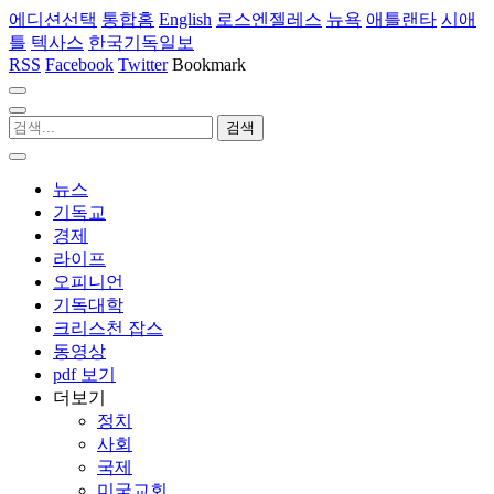
에디션선택
통합홈
English
로스엔젤레스
뉴욕
애틀랜타
시애
틀
텍사스
한국기독일보
RSS
Facebook
Twitter
Bookmark
뉴스
기독교
경제
라이프
오피니언
기독대학
크리스천 잡스
동영상
pdf 보기
더보기
정치
사회
국제
미국교회