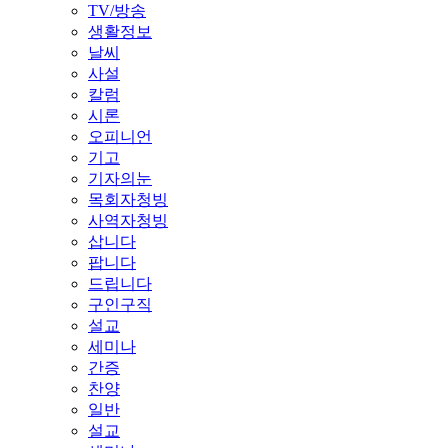
TV/방송
생활정보
날씨
사설
칼럼
시론
오피니언
기고
기자의눈
목회자청빙
사역자청빙
삽니다
팝니다
드립니다
구인구직
설교
세미나
간증
찬양
일반
설교