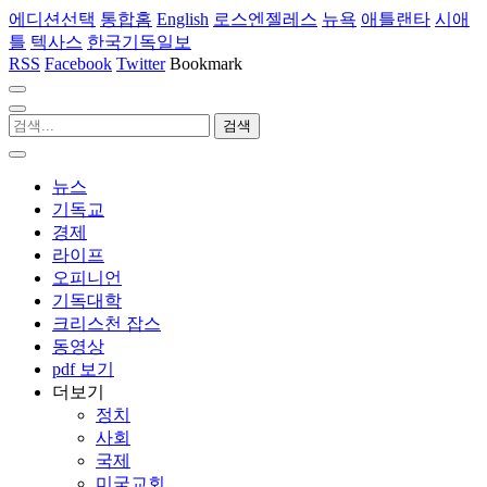
에디션선택
통합홈
English
로스엔젤레스
뉴욕
애틀랜타
시애
틀
텍사스
한국기독일보
RSS
Facebook
Twitter
Bookmark
뉴스
기독교
경제
라이프
오피니언
기독대학
크리스천 잡스
동영상
pdf 보기
더보기
정치
사회
국제
미국교회