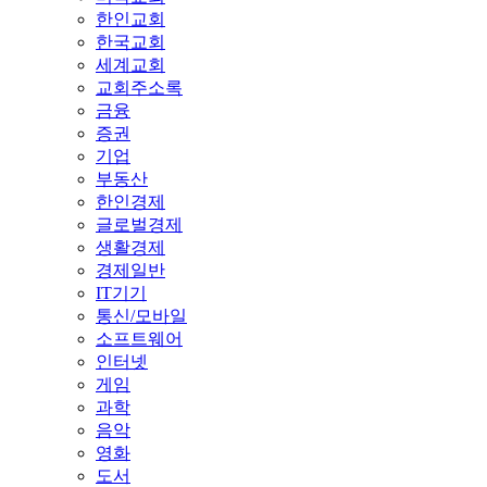
한인교회
한국교회
세계교회
교회주소록
금융
증권
기업
부동산
한인경제
글로벌경제
생활경제
경제일반
IT기기
통신/모바일
소프트웨어
인터넷
게임
과학
음악
영화
도서