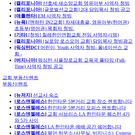
[캘리포니아]
산호세 새소망교회 영유아부 사역자 청빙
[캘리포니아]
[글로벌선교교회] 2대 담임목사 청빙 공고
[애틀랜타]
EM 사역자 청빙
[뉴욕]
[맨하탄 IN2교회] 차세대총괄, 영유아부(한어권)
초등부(영어권) 목회자 청빙.
[기타]
[청빙] 칠레한인연합교회 전임 사역자 (1명)
[캘리포니아]
[실로암 로스모어 교회] 담임목사 청빙광고
[워싱턴DC]
어린이, Youth 사역자 청빙- 올네이션스 교
회 -
[버지니아]
워싱턴 서울장로교회 교육국 풀타임 (Full-
Time) 사역자 청빙 공고
교회 부동산/렌트
부동산/렌트
[뉴저지]
선교사 숙소
[로스앤젤레스]
한인타운 5분거리 교회 장소 렌트합니다
[로스앤젤레스]
한인타운 5분거리 오피스 렌트합니다
[로스앤젤레스]
교회 서브리스 LA 한인타운 웨스턴 4가
와 5가 사이
[로스앤젤레스]
LA 한인타운 예배 공간 쉐어합니다
[로스앤젤레스]
웨어 하우스 (사무실, 비지니스)_Cypress