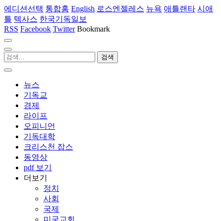
에디션선택
통합홈
English
로스엔젤레스
뉴욕
애틀랜타
시애
틀
텍사스
한국기독일보
RSS
Facebook
Twitter
Bookmark
뉴스
기독교
경제
라이프
오피니언
기독대학
크리스천 잡스
동영상
pdf 보기
더보기
정치
사회
국제
미국교회