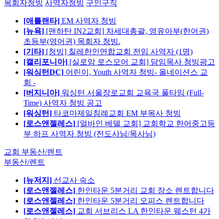
목회자청빙
사역자청빙
구인구직
[애틀랜타]
EM 사역자 청빙
[뉴욕]
[맨하탄 IN2교회] 차세대총괄, 영유아부(한어권)
초등부(영어권) 목회자 청빙.
[기타]
[청빙] 칠레한인연합교회 전임 사역자 (1명)
[캘리포니아]
[실로암 로스모어 교회] 담임목사 청빙광고
[워싱턴DC]
어린이, Youth 사역자 청빙- 올네이션스 교
회 -
[버지니아]
워싱턴 서울장로교회 교육국 풀타임 (Full-
Time) 사역자 청빙 공고
[워싱턴]
타코마제일침례교회 EM 부목사 청빙
[로스앤젤레스]
[얼바인 베델 교회] 교회학교 한어중고등
부 하프 사역자 청빙 (전도사님/목사님)
교회 부동산/렌트
부동산/렌트
[뉴저지]
선교사 숙소
[로스앤젤레스]
한인타운 5분거리 교회 장소 렌트합니다
[로스앤젤레스]
한인타운 5분거리 오피스 렌트합니다
[로스앤젤레스]
교회 서브리스 LA 한인타운 웨스턴 4가