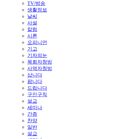
TV/방송
생활정보
날씨
사설
칼럼
시론
오피니언
기고
기자의눈
목회자청빙
사역자청빙
삽니다
팝니다
드립니다
구인구직
설교
세미나
간증
찬양
일반
설교