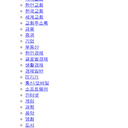
한인교회
한국교회
세계교회
교회주소록
금융
증권
기업
부동산
한인경제
글로벌경제
생활경제
경제일반
IT기기
통신/모바일
소프트웨어
인터넷
게임
과학
음악
영화
도서