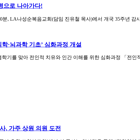
명으로 나아가다!
30분, LA나성순복음교회(담임 진유철 목사)에서 개국 35주년 감사
의학·뇌과학 기초’ 심화과정 개설
년 봄학기를 맞아 전인적 치유와 인간 이해를 위한 심화과정 「전인
사, 가주 상원 의원 도전