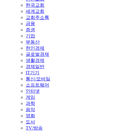
한국교회
세계교회
교회주소록
금융
증권
기업
부동산
한인경제
글로벌경제
생활경제
경제일반
IT기기
통신/모바일
소프트웨어
인터넷
게임
과학
음악
영화
도서
TV/방송