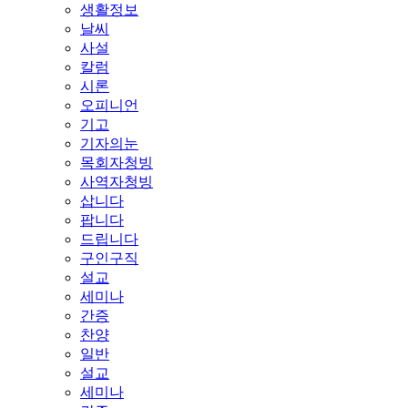
생활정보
날씨
사설
칼럼
시론
오피니언
기고
기자의눈
목회자청빙
사역자청빙
삽니다
팝니다
드립니다
구인구직
설교
세미나
간증
찬양
일반
설교
세미나