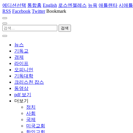
에디션선택
통합홈
English
로스엔젤레스
뉴욕
애틀랜타
시애틀
RSS
Facebook
Twitter
Bookmark
뉴스
기독교
경제
라이프
오피니언
기독대학
크리스천 잡스
동영상
pdf 보기
더보기
정치
사회
국제
미국교회
한인교회