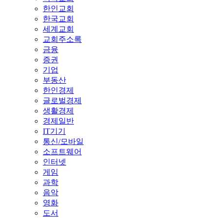
한인교회
한국교회
세계교회
교회주소록
금융
증권
기업
부동산
한인경제
글로벌경제
생활경제
경제일반
IT기기
통신/모바일
소프트웨어
인터넷
게임
과학
음악
영화
도서