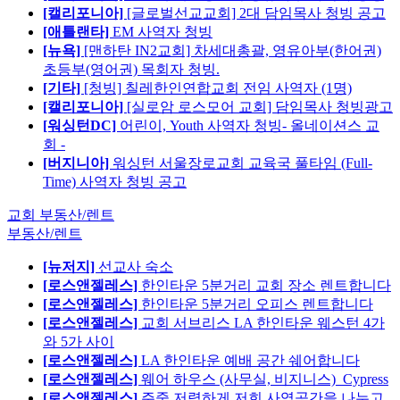
[캘리포니아]
[글로벌선교교회] 2대 담임목사 청빙 공고
[애틀랜타]
EM 사역자 청빙
[뉴욕]
[맨하탄 IN2교회] 차세대총괄, 영유아부(한어권)
초등부(영어권) 목회자 청빙.
[기타]
[청빙] 칠레한인연합교회 전임 사역자 (1명)
[캘리포니아]
[실로암 로스모어 교회] 담임목사 청빙광고
[워싱턴DC]
어린이, Youth 사역자 청빙- 올네이션스 교
회 -
[버지니아]
워싱턴 서울장로교회 교육국 풀타임 (Full-
Time) 사역자 청빙 공고
교회 부동산/렌트
부동산/렌트
[뉴저지]
선교사 숙소
[로스앤젤레스]
한인타운 5분거리 교회 장소 렌트합니다
[로스앤젤레스]
한인타운 5분거리 오피스 렌트합니다
[로스앤젤레스]
교회 서브리스 LA 한인타운 웨스턴 4가
와 5가 사이
[로스앤젤레스]
LA 한인타운 예배 공간 쉐어합니다
[로스앤젤레스]
웨어 하우스 (사무실, 비지니스)_Cypress
[로스앤젤레스]
주중 저렴하게 저희 사역공간을 나누고