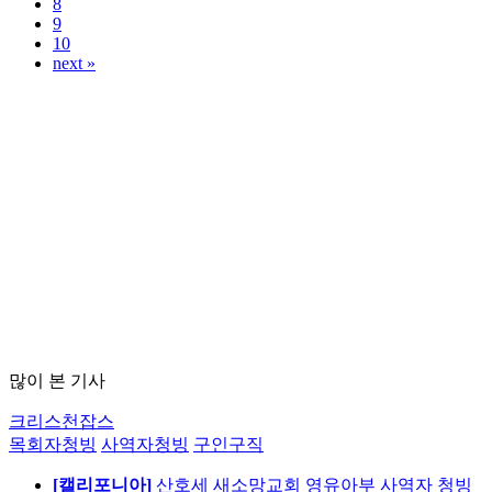
8
9
10
next »
많이 본 기사
크리스천잡스
목회자청빙
사역자청빙
구인구직
[캘리포니아]
산호세 새소망교회 영유아부 사역자 청빙