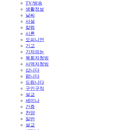
TV/방송
생활정보
날씨
사설
칼럼
시론
오피니언
기고
기자의눈
목회자청빙
사역자청빙
삽니다
팝니다
드립니다
구인구직
설교
세미나
간증
찬양
일반
설교