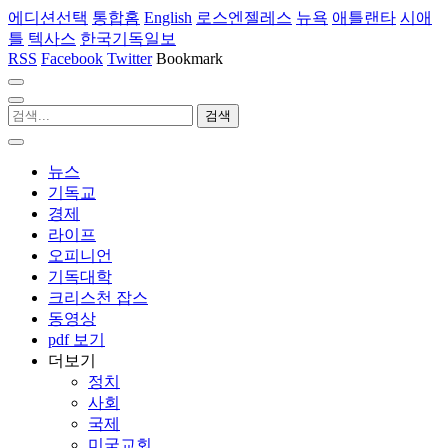
에디션선택
통합홈
English
로스엔젤레스
뉴욕
애틀랜타
시애
틀
텍사스
한국기독일보
RSS
Facebook
Twitter
Bookmark
뉴스
기독교
경제
라이프
오피니언
기독대학
크리스천 잡스
동영상
pdf 보기
더보기
정치
사회
국제
미국교회