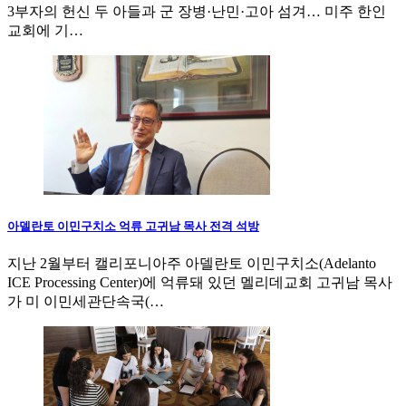
3부자의 헌신 두 아들과 군 장병·난민·고아 섬겨… 미주 한인
교회에 기…
아델란토 이민구치소 억류 고귀남 목사 전격 석방
지난 2월부터 캘리포니아주 아델란토 이민구치소(Adelanto
ICE Processing Center)에 억류돼 있던 멜리데교회 고귀남 목사
가 미 이민세관단속국(…