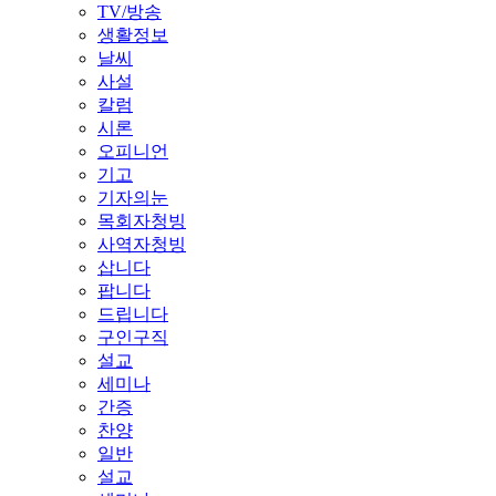
TV/방송
생활정보
날씨
사설
칼럼
시론
오피니언
기고
기자의눈
목회자청빙
사역자청빙
삽니다
팝니다
드립니다
구인구직
설교
세미나
간증
찬양
일반
설교