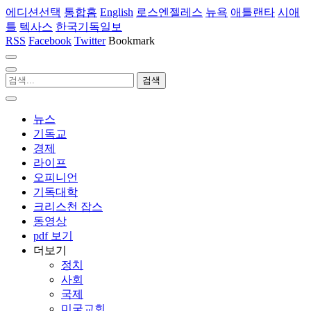
에디션선택
통합홈
English
로스엔젤레스
뉴욕
애틀랜타
시애
틀
텍사스
한국기독일보
RSS
Facebook
Twitter
Bookmark
뉴스
기독교
경제
라이프
오피니언
기독대학
크리스천 잡스
동영상
pdf 보기
더보기
정치
사회
국제
미국교회