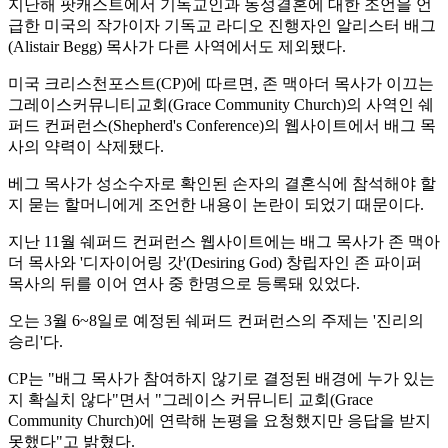
지난해 팟캐스트에서 기독교인과 동성결혼에 대한 조언을 언
급한 미국의 작가이자 기독교 라디오 진행자인 알리스터 배그
(Alistair Begg) 목사가 다른 사역에서도 제외됐다.
미국 크리스천포스트(CP)에 따르면, 존 맥아더 목사가 이끄는
그레이스커뮤니티교회(Grace Community Church)의 사역인 쉐
퍼드 컨퍼런스(Shepherd's Conference)의 웹사이트에서 배그 목
사의 약력이 삭제됐다.
베그 목사가 성소수자로 확인된 손자의 결혼식에 참석해야 할
지 묻는 할머니에게 조언한 내용이 논란이 되었기 때문이다.
지난 11월 쉐퍼드 컨퍼런스 웹사이트에는 배그 목사가 존 맥아
더 목사와 '디자이어링 갓'(Desiring God) 창립자인 존 파이퍼
목사의 뒤를 이어 연사 중 한명으로 등록돼 있었다.
오는 3월 6~8일로 예정된 쉐퍼드 컨퍼런스의 주제는 '진리의
승리'다.
CP는 "배그 목사가 참여하지 않기로 결정된 배경에 누가 있는
지 확실치 않다"면서 "그레이스 커뮤니티 교회(Grace
Community Church)에 연락해 논평을 요청했지만 응답을 받지
못했다"고 밝혔다.