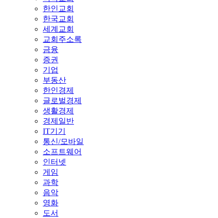
한인교회
한국교회
세계교회
교회주소록
금융
증권
기업
부동산
한인경제
글로벌경제
생활경제
경제일반
IT기기
통신/모바일
소프트웨어
인터넷
게임
과학
음악
영화
도서