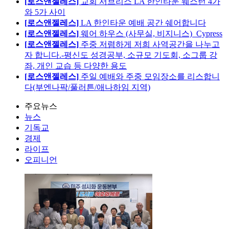
[로스앤젤레스]
교회 서브리스 LA 한인타운 웨스턴 4가
와 5가 사이
[로스앤젤레스]
LA 한인타운 예배 공간 쉐어합니다
[로스앤젤레스]
웨어 하우스 (사무실, 비지니스)_Cypress
[로스앤젤레스]
주중 저렴하게 저희 사역공간을 나누고
자 합니다.-평신도 성경공부, 소규모 기도회, 소그룹 강
좌, 개인 교습 등 다양한 용도
[로스앤젤레스]
주일 예배와 주중 모임장소를 리스합니
다(부엔나팍/풀러튼/애나하임 지역)
주요뉴스
뉴스
기독교
경제
라이프
오피니언