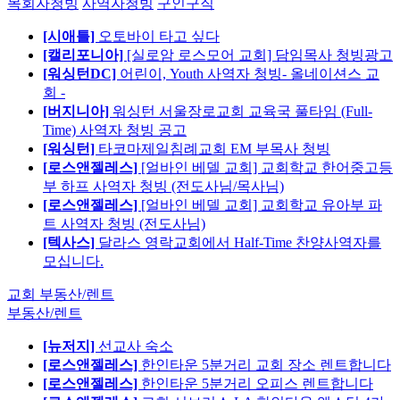
목회자청빙
사역자청빙
구인구직
[시애틀]
오토바이 타고 싶다
[캘리포니아]
[실로암 로스모어 교회] 담임목사 청빙광고
[워싱턴DC]
어린이, Youth 사역자 청빙- 올네이션스 교
회 -
[버지니아]
워싱턴 서울장로교회 교육국 풀타임 (Full-
Time) 사역자 청빙 공고
[워싱턴]
타코마제일침례교회 EM 부목사 청빙
[로스앤젤레스]
[얼바인 베델 교회] 교회학교 한어중고등
부 하프 사역자 청빙 (전도사님/목사님)
[로스앤젤레스]
[얼바인 베델 교회] 교회학교 유아부 파
트 사역자 청빙 (전도사님)
[텍사스]
달라스 영락교회에서 Half-Time 찬양사역자를
모십니다.
교회 부동산/렌트
부동산/렌트
[뉴저지]
선교사 숙소
[로스앤젤레스]
한인타운 5분거리 교회 장소 렌트합니다
[로스앤젤레스]
한인타운 5분거리 오피스 렌트합니다