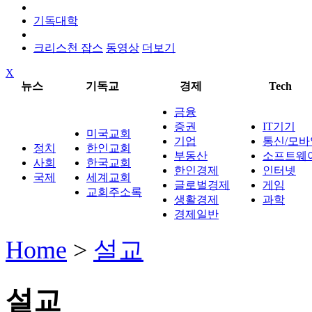
기독대학
크리스천 잡스
동영상
더보기
X
뉴스
기독교
경제
Tech
금융
증권
IT기기
미국교회
기업
통신/모바
정치
한인교회
부동산
소프트웨
사회
한국교회
한인경제
인터넷
국제
세계교회
글로벌경제
게임
교회주소록
생활경제
과학
경제일반
Home
>
설교
설교