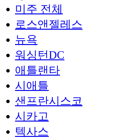
미주 전체
로스앤젤레스
뉴욕
워싱턴DC
애틀랜타
시애틀
샌프란시스코
시카고
텍사스