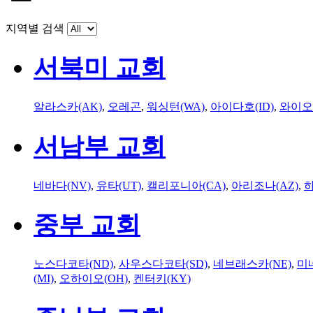
지역별 검색
서북미 교회
알라스카(AK)
,
오레곤
,
워싱턴(WA)
,
아이다호(ID)
,
와이오
서남부 교회
네바다(NV)
,
유타(UT)
,
캘리포니아(CA)
,
아리조나(AZ)
,
하
중부 교회
노스다코타(ND)
,
사우스다코타(SD)
,
네브래스카(NE)
,
미
(MI)
,
오하이오(OH)
,
켄터키(KY)