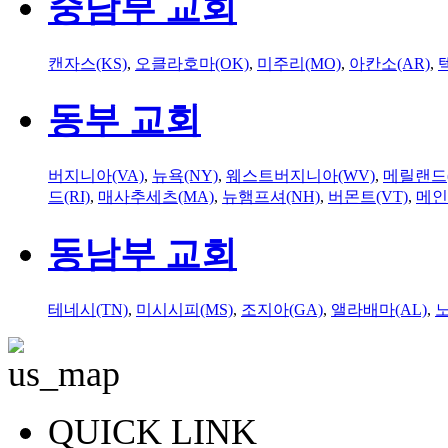
중남부 교회
캔자스(KS)
,
오클라호마(OK)
,
미주리(MO)
,
아칸소(AR)
,
동부 교회
버지니아(VA)
,
뉴욕(NY)
,
웨스트버지니아(WV)
,
메릴랜드(
드(RI)
,
매사추세츠(MA)
,
뉴햄프셔(NH)
,
버몬트(VT)
,
메인
동남부 교회
테네시(TN)
,
미시시피(MS)
,
조지아(GA)
,
앨라배마(AL)
,
QUICK LINK