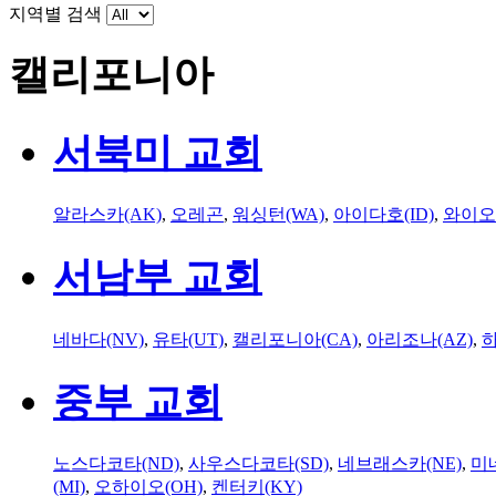
지역별 검색
캘리포니아
서북미 교회
알라스카(AK)
,
오레곤
,
워싱턴(WA)
,
아이다호(ID)
,
와이오
서남부 교회
네바다(NV)
,
유타(UT)
,
캘리포니아(CA)
,
아리조나(AZ)
,
하
중부 교회
노스다코타(ND)
,
사우스다코타(SD)
,
네브래스카(NE)
,
미
(MI)
,
오하이오(OH)
,
켄터키(KY)