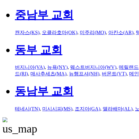
중남부 교회
캔자스(KS)
,
오클라호마(OK)
,
미주리(MO)
,
아칸소(AR)
,
동부 교회
버지니아(VA)
,
뉴욕(NY)
,
웨스트버지니아(WV)
,
메릴랜드(
드(RI)
,
매사추세츠(MA)
,
뉴햄프셔(NH)
,
버몬트(VT)
,
메인
동남부 교회
테네시(TN)
,
미시시피(MS)
,
조지아(GA)
,
앨라배마(AL)
,