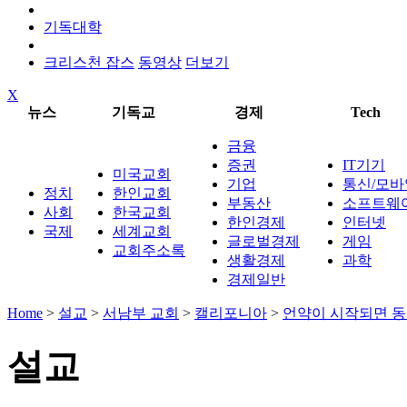
기독대학
크리스천 잡스
동영상
더보기
X
뉴스
기독교
경제
Tech
금융
증권
IT기기
미국교회
기업
통신/모바
정치
한인교회
부동산
소프트웨
사회
한국교회
한인경제
인터넷
국제
세계교회
글로벌경제
게임
교회주소록
생활경제
과학
경제일반
Home
>
설교
>
서남부 교회
>
캘리포니아
>
언약이 시작되면 
설교