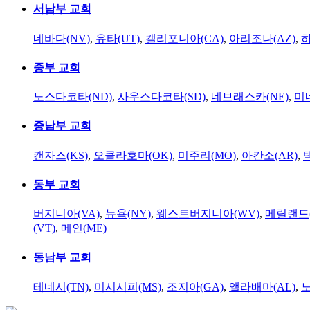
서남부 교회
네바다(NV)
,
유타(UT)
,
캘리포니아(CA)
,
아리조나(AZ)
,
하
중부 교회
노스다코타(ND)
,
사우스다코타(SD)
,
네브래스카(NE)
,
미
중남부 교회
캔자스(KS)
,
오클라호마(OK)
,
미주리(MO)
,
아칸소(AR)
,
동부 교회
버지니아(VA)
,
뉴욕(NY)
,
웨스트버지니아(WV)
,
메릴랜드(
(VT)
,
메인(ME)
동남부 교회
테네시(TN)
,
미시시피(MS)
,
조지아(GA)
,
앨라배마(AL)
,