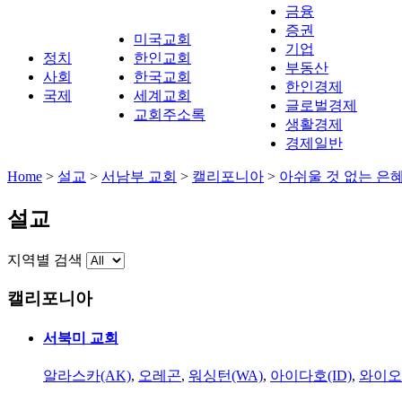
금융
증권
미국교회
기업
정치
한인교회
부동산
사회
한국교회
한인경제
국제
세계교회
글로벌경제
교회주소록
생활경제
경제일반
Home
>
설교
>
서남부 교회
>
캘리포니아
>
아쉬울 것 없는 은
설교
지역별 검색
캘리포니아
서북미 교회
알라스카(AK)
,
오레곤
,
워싱턴(WA)
,
아이다호(ID)
,
와이오