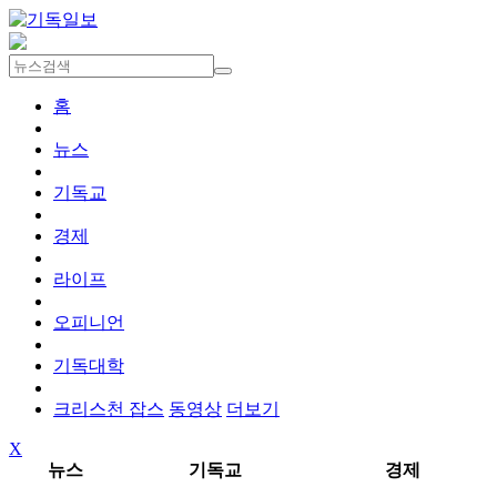
홈
뉴스
기독교
경제
라이프
오피니언
기독대학
크리스천 잡스
동영상
더보기
X
뉴스
기독교
경제