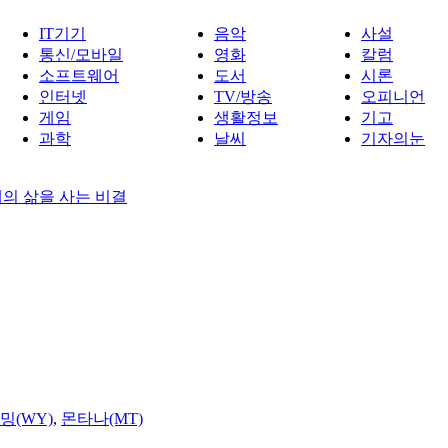
IT기기
음악
사설
통신/모바일
영화
칼럼
소프트웨어
도서
시론
인터넷
TV/방송
오피니언
게임
생활정보
기고
과학
날씨
기자의눈
혜의 삶을 사는 비결
밍(WY)
,
몬타나(MT)