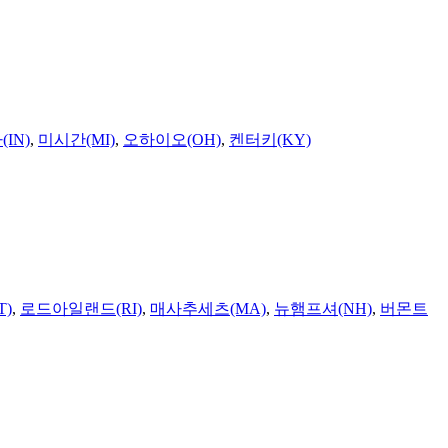
IN)
,
미시간(MI)
,
오하이오(OH)
,
켄터키(KY)
T)
,
로드아일랜드(RI)
,
매사추세츠(MA)
,
뉴햄프셔(NH)
,
버몬트