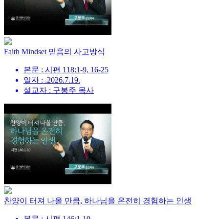
Faith Mindset 믿음의 사고방식
본문 : 시편 118:1-9, 16-25
일자 : .2026.7.19.
설교자 : 구봉주 목사
찬양이 터져 나올 만큼, 하나님을 온전히 경험하는 인생
본문 : 시편 146:1-10