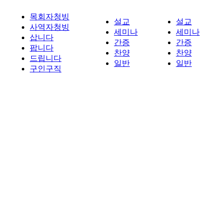
목회자청빙
설교
설교
사역자청빙
세미나
세미나
삽니다
간증
간증
팝니다
찬양
찬양
드립니다
일반
일반
구인구직