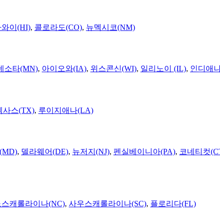
와이(HI)
,
콜로라도(CO)
,
뉴멕시코(NM)
네소타(MN)
,
아이오와(IA)
,
위스콘신(WI)
,
일리노이 (IL)
,
인디애나(
텍사스(TX)
,
루이지애나(LA)
MD)
,
델라웨어(DE)
,
뉴저지(NJ)
,
펜실베이니아(PA)
,
코네티컷(C
노스캐롤라이나(NC)
,
사우스캐롤라이나(SC)
,
플로리다(FL)