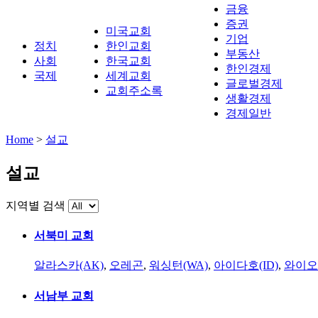
금융
증권
미국교회
기업
정치
한인교회
부동산
사회
한국교회
한인경제
국제
세계교회
글로벌경제
교회주소록
생활경제
경제일반
Home
>
설교
설교
지역별 검색
서북미 교회
알라스카(AK)
,
오레곤
,
워싱턴(WA)
,
아이다호(ID)
,
와이오
서남부 교회