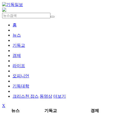
홈
뉴스
기독교
경제
라이프
오피니언
기독대학
크리스천 잡스
동영상
더보기
X
뉴스
기독교
경제