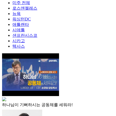
미주 전체
로스앤젤레스
뉴욕
워싱턴DC
애틀랜타
시애틀
샌프란시스코
시카고
텍사스
하나님이 기뻐하시는 공동체를 세워라!