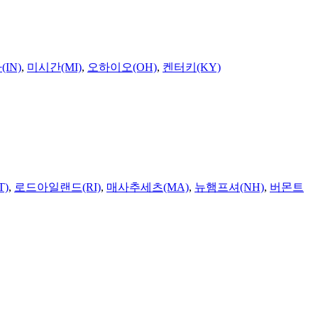
IN)
,
미시간(MI)
,
오하이오(OH)
,
켄터키(KY)
T)
,
로드아일랜드(RI)
,
매사추세츠(MA)
,
뉴햄프셔(NH)
,
버몬트