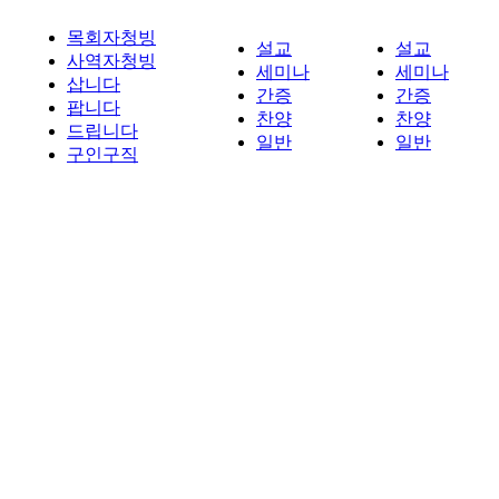
목회자청빙
설교
설교
사역자청빙
세미나
세미나
삽니다
간증
간증
팝니다
찬양
찬양
드립니다
일반
일반
구인구직