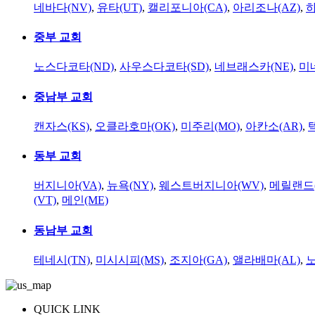
네바다(NV)
,
유타(UT)
,
캘리포니아(CA)
,
아리조나(AZ)
,
하
중부 교회
노스다코타(ND)
,
사우스다코타(SD)
,
네브래스카(NE)
,
미
중남부 교회
캔자스(KS)
,
오클라호마(OK)
,
미주리(MO)
,
아칸소(AR)
,
동부 교회
버지니아(VA)
,
뉴욕(NY)
,
웨스트버지니아(WV)
,
메릴랜드(
(VT)
,
메인(ME)
동남부 교회
테네시(TN)
,
미시시피(MS)
,
조지아(GA)
,
앨라배마(AL)
,
QUICK LINK