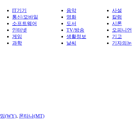
IT기기
음악
사설
통신/모바일
영화
칼럼
소프트웨어
도서
시론
인터넷
TV/방송
오피니언
게임
생활정보
기고
과학
날씨
기자의눈
밍(WY)
,
몬타나(MT)