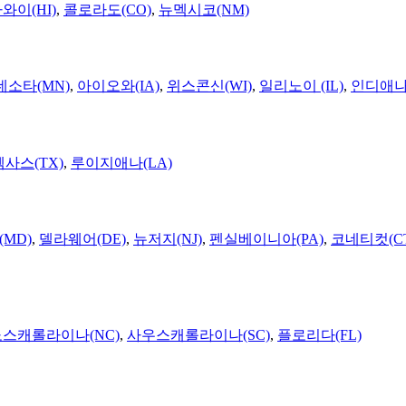
와이(HI)
,
콜로라도(CO)
,
뉴멕시코(NM)
네소타(MN)
,
아이오와(IA)
,
위스콘신(WI)
,
일리노이 (IL)
,
인디애나(
텍사스(TX)
,
루이지애나(LA)
MD)
,
델라웨어(DE)
,
뉴저지(NJ)
,
펜실베이니아(PA)
,
코네티컷(C
노스캐롤라이나(NC)
,
사우스캐롤라이나(SC)
,
플로리다(FL)