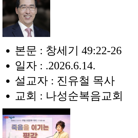
본문 : 창세기 49:22-26
일자 : .2026.6.14.
설교자 : 진유철 목사
교회 : 나성순복음교회