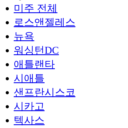
미주 전체
로스앤젤레스
뉴욕
워싱턴DC
애틀랜타
시애틀
샌프란시스코
시카고
텍사스