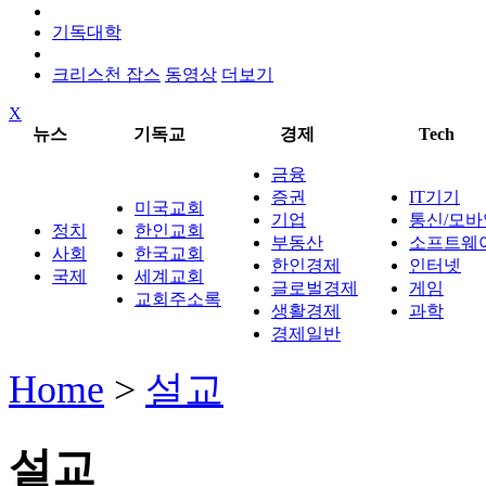
기독대학
크리스천 잡스
동영상
더보기
X
뉴스
기독교
경제
Tech
금융
증권
IT기기
미국교회
기업
통신/모바
정치
한인교회
부동산
소프트웨
사회
한국교회
한인경제
인터넷
국제
세계교회
글로벌경제
게임
교회주소록
생활경제
과학
경제일반
Home
>
설교
설교