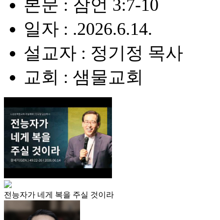
본문 : 잠언 3:7-10
일자 : .2026.6.14.
설교자 : 정기정 목사
교회 : 샘물교회
전능자가 네게 복을 주실 것이라