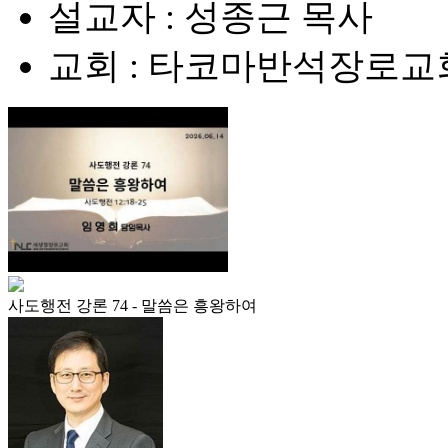
설교자 : 성종근 목사
교회 : 타코마반석장로교
사도행전 강론 74 - 말씀은 흥왕하여