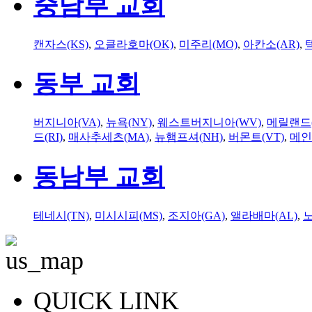
중남부 교회
캔자스(KS)
,
오클라호마(OK)
,
미주리(MO)
,
아칸소(AR)
,
동부 교회
버지니아(VA)
,
뉴욕(NY)
,
웨스트버지니아(WV)
,
메릴랜드(
드(RI)
,
매사추세츠(MA)
,
뉴햄프셔(NH)
,
버몬트(VT)
,
메인
동남부 교회
테네시(TN)
,
미시시피(MS)
,
조지아(GA)
,
앨라배마(AL)
,
QUICK LINK