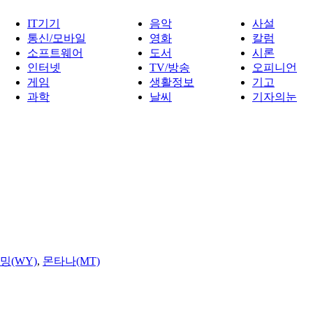
IT기기
음악
사설
통신/모바일
영화
칼럼
소프트웨어
도서
시론
인터넷
TV/방송
오피니언
게임
생활정보
기고
과학
날씨
기자의눈
밍(WY)
,
몬타나(MT)