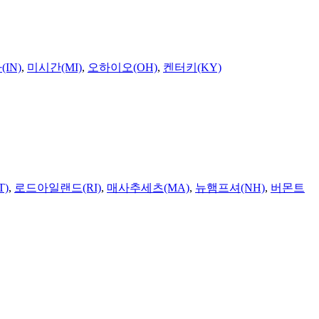
IN)
,
미시간(MI)
,
오하이오(OH)
,
켄터키(KY)
T)
,
로드아일랜드(RI)
,
매사추세츠(MA)
,
뉴햄프셔(NH)
,
버몬트