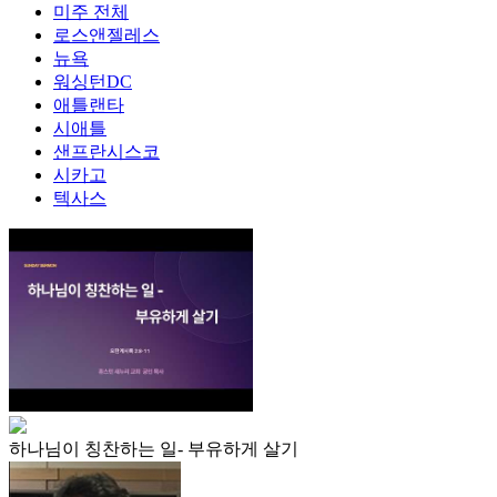
미주 전체
로스앤젤레스
뉴욕
워싱턴DC
애틀랜타
시애틀
샌프란시스코
시카고
텍사스
하나님이 칭찬하는 일- 부유하게 살기