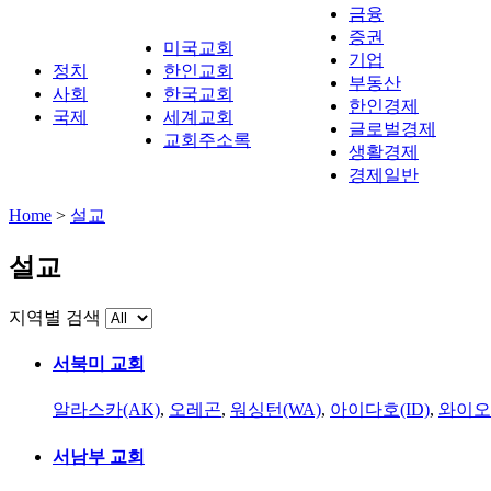
금융
증권
미국교회
기업
정치
한인교회
부동산
사회
한국교회
한인경제
국제
세계교회
글로벌경제
교회주소록
생활경제
경제일반
Home
>
설교
설교
지역별 검색
서북미 교회
알라스카(AK)
,
오레곤
,
워싱턴(WA)
,
아이다호(ID)
,
와이오
서남부 교회