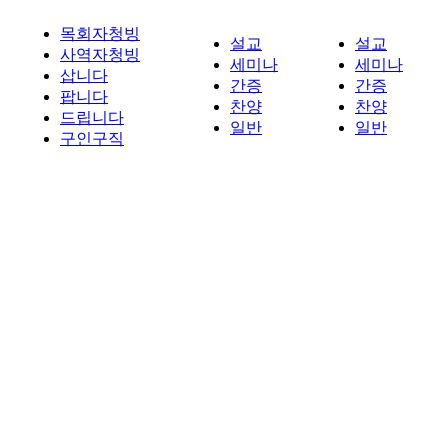
목회자청빙
설교
설교
사역자청빙
세미나
세미나
삽니다
간증
간증
팝니다
찬양
찬양
드립니다
일반
일반
구인구직