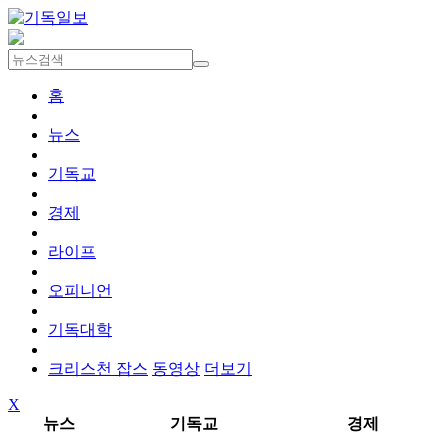
홈
뉴스
기독교
경제
라이프
오피니언
기독대학
크리스천 잡스
동영상
더보기
X
뉴스
기독교
경제