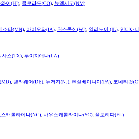
와이(HI)
,
콜로라도(CO)
,
뉴멕시코(NM)
네소타(MN)
,
아이오와(IA)
,
위스콘신(WI)
,
일리노이 (IL)
,
인디애나(
텍사스(TX)
,
루이지애나(LA)
MD)
,
델라웨어(DE)
,
뉴저지(NJ)
,
펜실베이니아(PA)
,
코네티컷(C
노스캐롤라이나(NC)
,
사우스캐롤라이나(SC)
,
플로리다(FL)