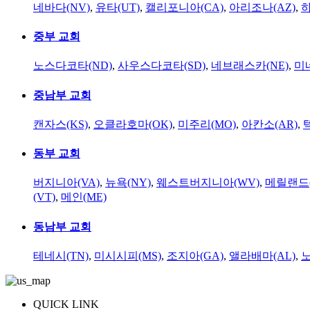
네바다(NV)
,
유타(UT)
,
캘리포니아(CA)
,
아리조나(AZ)
,
하
중부 교회
노스다코타(ND)
,
사우스다코타(SD)
,
네브래스카(NE)
,
미
중남부 교회
캔자스(KS)
,
오클라호마(OK)
,
미주리(MO)
,
아칸소(AR)
,
동부 교회
버지니아(VA)
,
뉴욕(NY)
,
웨스트버지니아(WV)
,
메릴랜드(
(VT)
,
메인(ME)
동남부 교회
테네시(TN)
,
미시시피(MS)
,
조지아(GA)
,
앨라배마(AL)
,
QUICK LINK