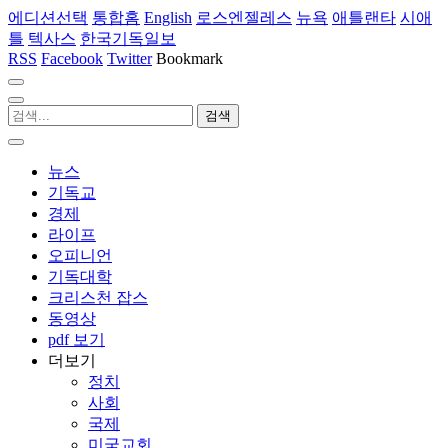
에디션선택
통합홈
English
로스엔젤레스
뉴욕
애틀랜타
시애
틀
텍사스
한국기독일보
RSS
Facebook
Twitter
Bookmark
뉴스
기독교
경제
라이프
오피니언
기독대학
크리스천 잡스
동영상
pdf 보기
더보기
정치
사회
국제
미국교회