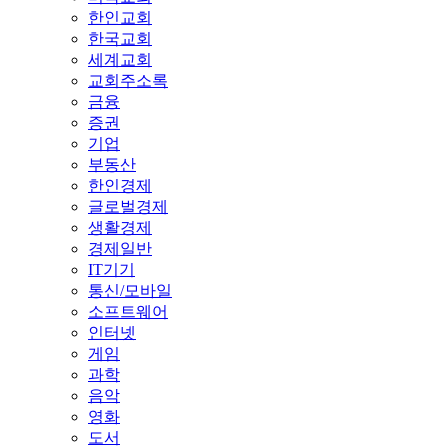
한인교회
한국교회
세계교회
교회주소록
금융
증권
기업
부동산
한인경제
글로벌경제
생활경제
경제일반
IT기기
통신/모바일
소프트웨어
인터넷
게임
과학
음악
영화
도서