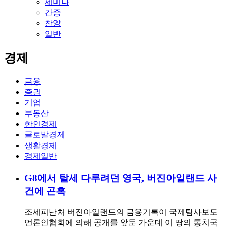
세미나
간증
찬양
일반
경제
금융
증권
기업
부동산
한인경제
글로발경제
생활경제
경제일반
G8에서 탈세 다루려던 영국, 버진아일랜드 사
건에 곤혹
조세피난처 버진아일랜드의 금융기록이 국제탐사보도
언론인협회에 의해 공개를 앞둔 가운데 이 땅의 통치국