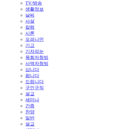
TV/방송
생활정보
날씨
사설
칼럼
시론
오피니언
기고
기자의눈
목회자청빙
사역자청빙
삽니다
팝니다
드립니다
구인구직
설교
세미나
간증
찬양
일반
설교