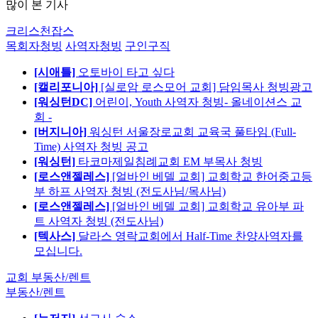
많이 본 기사
크리스천잡스
목회자청빙
사역자청빙
구인구직
[시애틀]
오토바이 타고 싶다
[캘리포니아]
[실로암 로스모어 교회] 담임목사 청빙광고
[워싱턴DC]
어린이, Youth 사역자 청빙- 올네이션스 교
회 -
[버지니아]
워싱턴 서울장로교회 교육국 풀타임 (Full-
Time) 사역자 청빙 공고
[워싱턴]
타코마제일침례교회 EM 부목사 청빙
[로스앤젤레스]
[얼바인 베델 교회] 교회학교 한어중고등
부 하프 사역자 청빙 (전도사님/목사님)
[로스앤젤레스]
[얼바인 베델 교회] 교회학교 유아부 파
트 사역자 청빙 (전도사님)
[텍사스]
달라스 영락교회에서 Half-Time 찬양사역자를
모십니다.
교회 부동산/렌트
부동산/렌트