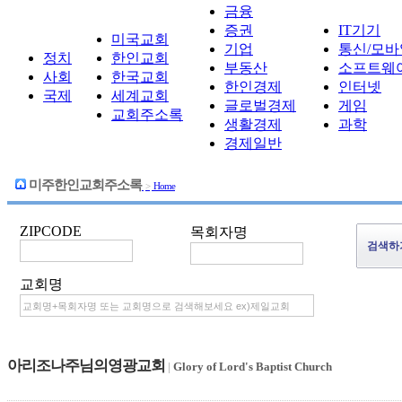
금융
증권
IT기기
미국교회
기업
통신/모바
정치
한인교회
부동산
소프트웨
사회
한국교회
한인경제
인터넷
국제
세계교회
글로벌경제
게임
교회주소록
생활경제
과학
경제일반
미주한인교회주소록
>
Home
ZIPCODE
목회자명
교회명
아리조나주님의영광교회
|
Glory of Lord's Baptist Church