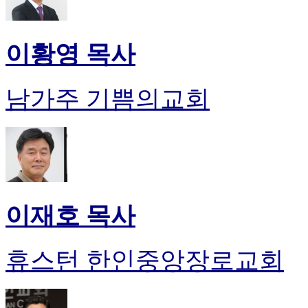
이황영 목사
남가주 기쁨의교회
이재호 목사
휴스턴 한인중앙장로교회