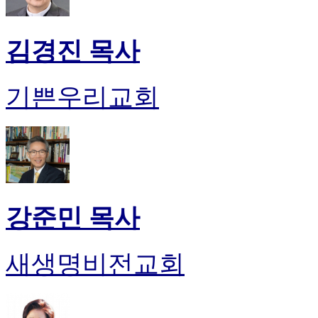
김경진 목사
기쁜우리교회
강준민 목사
새생명비전교회