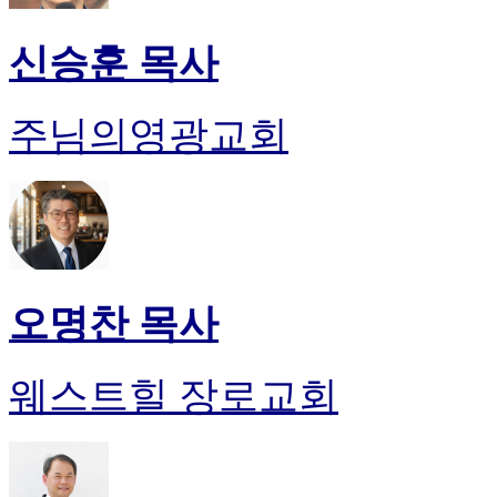
신승훈 목사
주님의영광교회
오명찬 목사
웨스트힐 장로교회