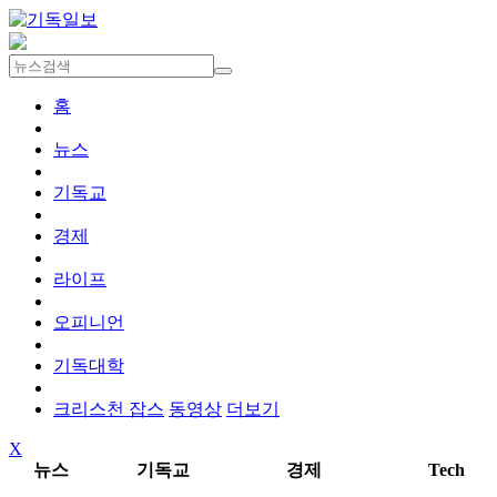
홈
뉴스
기독교
경제
라이프
오피니언
기독대학
크리스천 잡스
동영상
더보기
X
뉴스
기독교
경제
Tech