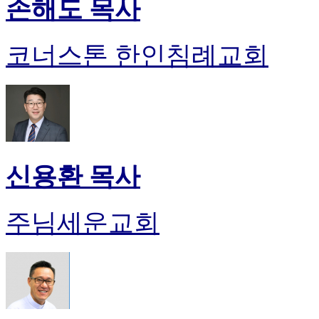
손해도 목사
코너스톤 한인침례교회
신용환 목사
주님세운교회