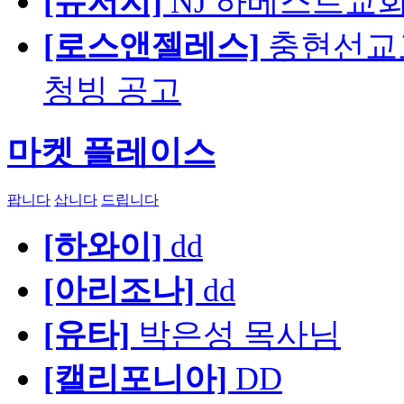
[뉴저지]
NJ 하베스트교회 교육
[로스앤젤레스]
충현선교교회
청빙 공고
마켓 플레이스
팝니다
삽니다
드립니다
[하와이]
dd
[아리조나]
dd
[유타]
박은성 목사님
[캘리포니아]
DD