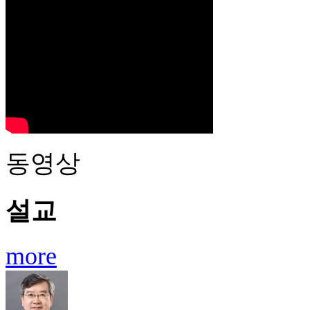
동영상
설교
more