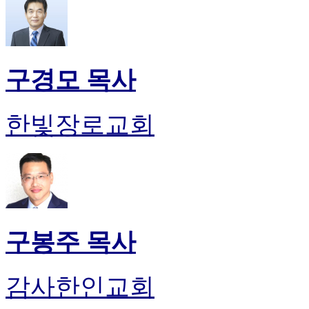
구경모 목사
한빛장로교회
구봉주 목사
감사한인교회