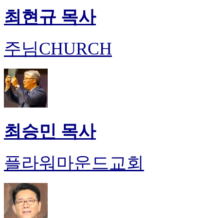
최현규 목사
주님CHURCH
최승민 목사
플라워마운드교회