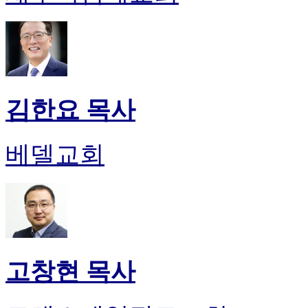
김한요 목사
베델교회
고창현 목사