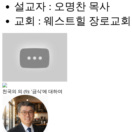
설교자 : 오명찬 목사
교회 : 웨스트힐 장로교회
천국의 의 (9): '금식'에 대하여