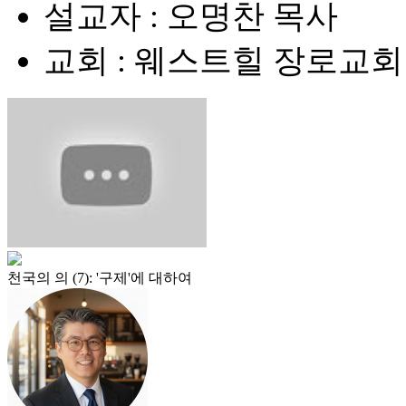
설교자 : 오명찬 목사
교회 : 웨스트힐 장로교회
천국의 의 (7): '구제'에 대하여