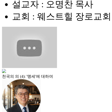
설교자 : 오명찬 목사
교회 : 웨스트힐 장로교회
천국의 의 (4): '맹세'에 대하여