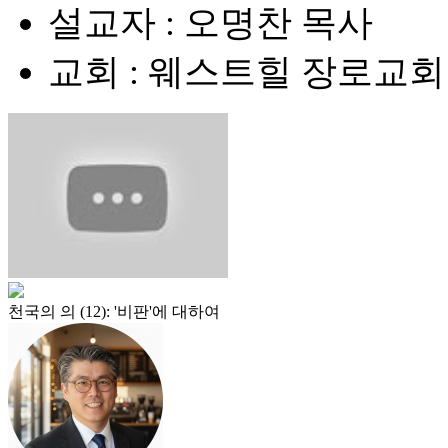
설교자 : 오명찬 목사
교회 : 웨스트힐 장로교회
천국의 의 (12): '비판'에 대하여