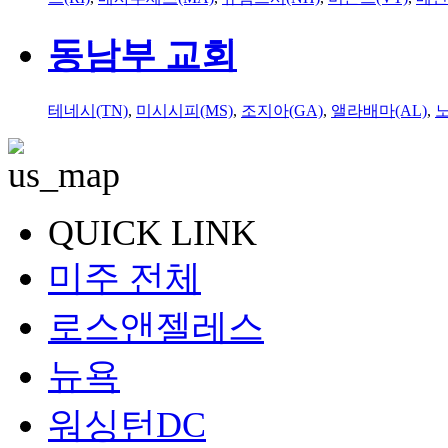
동남부 교회
테네시(TN)
,
미시시피(MS)
,
조지아(GA)
,
앨라배마(AL)
,
QUICK LINK
미주 전체
로스앤젤레스
뉴욕
워싱턴DC