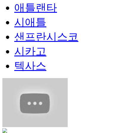
애틀랜타
시애틀
샌프란시스코
시카고
텍사스