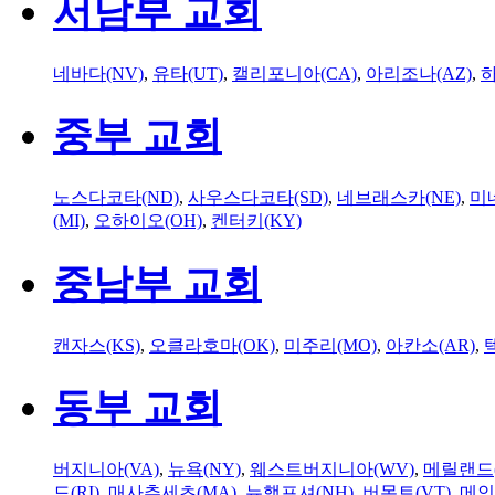
서남부 교회
네바다(NV)
,
유타(UT)
,
캘리포니아(CA)
,
아리조나(AZ)
,
하
중부 교회
노스다코타(ND)
,
사우스다코타(SD)
,
네브래스카(NE)
,
미
(MI)
,
오하이오(OH)
,
켄터키(KY)
중남부 교회
캔자스(KS)
,
오클라호마(OK)
,
미주리(MO)
,
아칸소(AR)
,
동부 교회
버지니아(VA)
,
뉴욕(NY)
,
웨스트버지니아(WV)
,
메릴랜드(
드(RI)
,
매사추세츠(MA)
,
뉴햄프셔(NH)
,
버몬트(VT)
,
메인