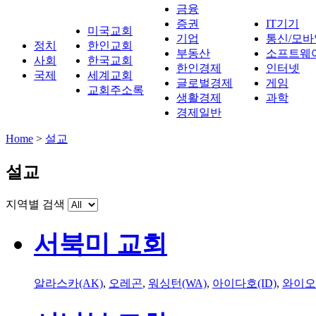
금융
증권
IT기기
미국교회
기업
통신/모바
정치
한인교회
부동산
소프트웨
사회
한국교회
한인경제
인터넷
국제
세계교회
글로벌경제
게임
교회주소록
생활경제
과학
경제일반
Home
>
설교
설교
지역별 검색
서북미 교회
알라스카(AK)
,
오레곤
,
워싱턴(WA)
,
아이다호(ID)
,
와이오