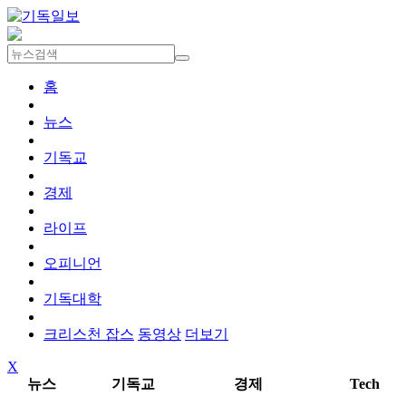
홈
뉴스
기독교
경제
라이프
오피니언
기독대학
크리스천 잡스
동영상
더보기
X
뉴스
기독교
경제
Tech