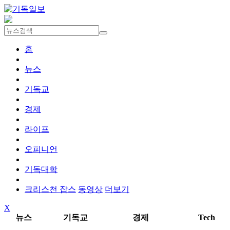
홈
뉴스
기독교
경제
라이프
오피니언
기독대학
크리스천 잡스
동영상
더보기
X
뉴스
기독교
경제
Tech