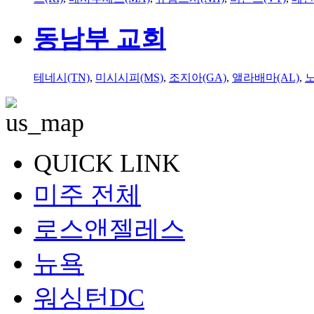
동남부 교회
테네시(TN)
,
미시시피(MS)
,
조지아(GA)
,
앨라배마(AL)
,
QUICK LINK
미주 전체
로스앤젤레스
뉴욕
워싱턴DC