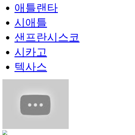
애틀랜타
시애틀
샌프란시스코
시카고
텍사스