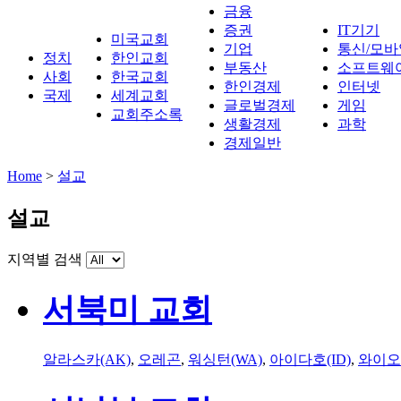
금융
증권
IT기기
미국교회
기업
통신/모바
정치
한인교회
부동산
소프트웨
사회
한국교회
한인경제
인터넷
국제
세계교회
글로벌경제
게임
교회주소록
생활경제
과학
경제일반
Home
>
설교
설교
지역별 검색
서북미 교회
알라스카(AK)
,
오레곤
,
워싱턴(WA)
,
아이다호(ID)
,
와이오