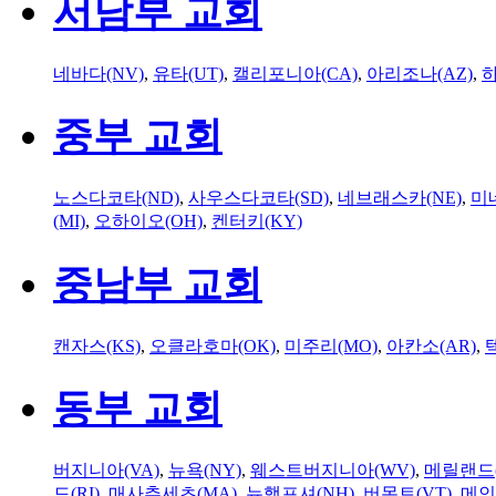
서남부 교회
네바다(NV)
,
유타(UT)
,
캘리포니아(CA)
,
아리조나(AZ)
,
하
중부 교회
노스다코타(ND)
,
사우스다코타(SD)
,
네브래스카(NE)
,
미
(MI)
,
오하이오(OH)
,
켄터키(KY)
중남부 교회
캔자스(KS)
,
오클라호마(OK)
,
미주리(MO)
,
아칸소(AR)
,
동부 교회
버지니아(VA)
,
뉴욕(NY)
,
웨스트버지니아(WV)
,
메릴랜드(
드(RI)
,
매사추세츠(MA)
,
뉴햄프셔(NH)
,
버몬트(VT)
,
메인