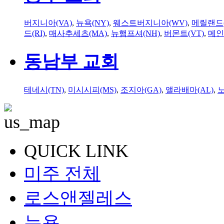
버지니아(VA)
,
뉴욕(NY)
,
웨스트버지니아(WV)
,
메릴랜드(
드(RI)
,
매사추세츠(MA)
,
뉴햄프셔(NH)
,
버몬트(VT)
,
메인
동남부 교회
테네시(TN)
,
미시시피(MS)
,
조지아(GA)
,
앨라배마(AL)
,
QUICK LINK
미주 전체
로스앤젤레스
뉴욕