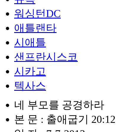
워싱턴DC
애틀랜타
시애틀
샌프란시스코
시카고
텍사스
네 부모를 공경하라
본 문 : 출애굽기 20:12