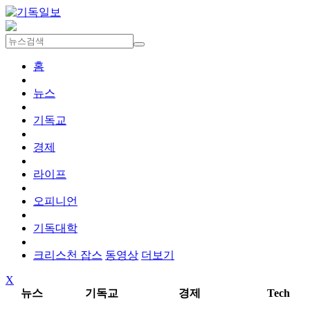
홈
뉴스
기독교
경제
라이프
오피니언
기독대학
크리스천 잡스
동영상
더보기
X
뉴스
기독교
경제
Tech