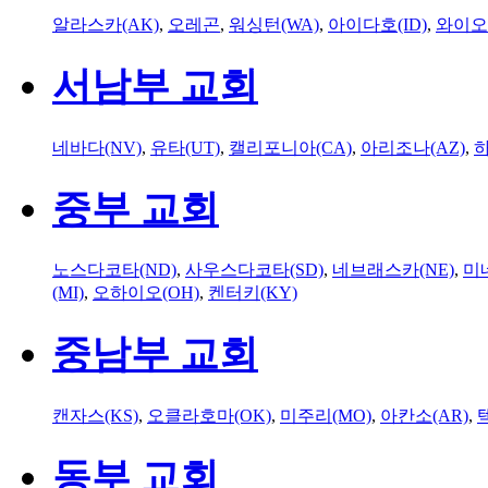
알라스카(AK)
,
오레곤
,
워싱턴(WA)
,
아이다호(ID)
,
와이오
서남부 교회
네바다(NV)
,
유타(UT)
,
캘리포니아(CA)
,
아리조나(AZ)
,
하
중부 교회
노스다코타(ND)
,
사우스다코타(SD)
,
네브래스카(NE)
,
미
(MI)
,
오하이오(OH)
,
켄터키(KY)
중남부 교회
캔자스(KS)
,
오클라호마(OK)
,
미주리(MO)
,
아칸소(AR)
,
동부 교회