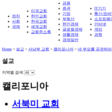
금융
증권
IT기기
미국교회
기업
통신/모바
정치
한인교회
부동산
소프트웨
사회
한국교회
한인경제
인터넷
국제
세계교회
글로벌경제
게임
교회주소록
생활경제
과학
경제일반
Home
>
설교
>
서남부 교회
>
캘리포니아
>
네 부모를 공경하라
설교
지역별 검색
캘리포니아
서북미 교회