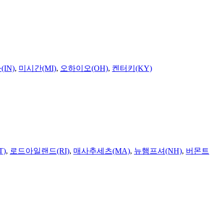
IN)
,
미시간(MI)
,
오하이오(OH)
,
켄터키(KY)
T)
,
로드아일랜드(RI)
,
매사추세츠(MA)
,
뉴햄프셔(NH)
,
버몬트