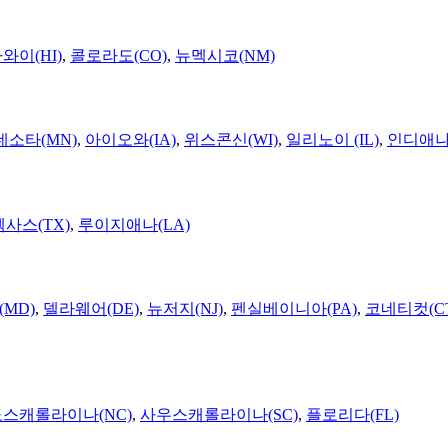
와이(HI)
,
콜로라도(CO)
,
뉴멕시코(NM)
네소타(MN)
,
아이오와(IA)
,
위스콘신(WI)
,
일리노이 (IL)
,
인디애나(
텍사스(TX)
,
루이지애나(LA)
MD)
,
델라웨어(DE)
,
뉴저지(NJ)
,
펜실베이니아(PA)
,
코네티컷(C
노스캐롤라이나(NC)
,
사우스캐롤라이나(SC)
,
플로리다(FL)