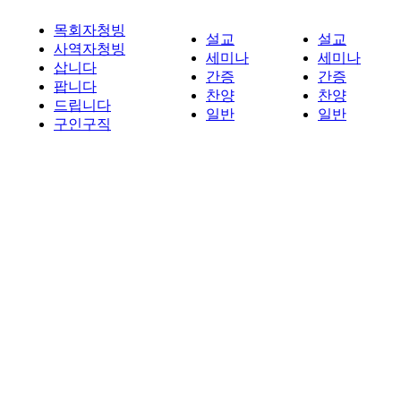
목회자청빙
설교
설교
사역자청빙
세미나
세미나
삽니다
간증
간증
팝니다
찬양
찬양
드립니다
일반
일반
구인구직