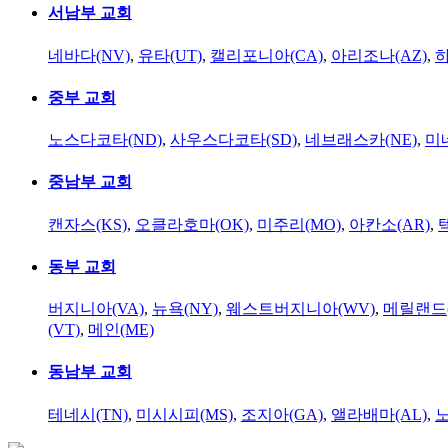
서남부 교회
네바다(NV)
,
유타(UT)
,
캘리포니아(CA)
,
아리조나(AZ)
,
하
중부 교회
노스다코타(ND)
,
사우스다코타(SD)
,
네브래스카(NE)
,
미
중남부 교회
캔자스(KS)
,
오클라호마(OK)
,
미주리(MO)
,
아칸소(AR)
,
동부 교회
버지니아(VA)
,
뉴욕(NY)
,
웨스트버지니아(WV)
,
메릴랜드(
(VT)
,
메인(ME)
동남부 교회
테네시(TN)
,
미시시피(MS)
,
조지아(GA)
,
앨라배마(AL)
,