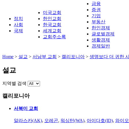
금융
증권
미국교회
기업
정치
한인교회
부동산
사회
한국교회
한인경제
국제
세계교회
글로벌경제
교회주소록
생활경제
경제일반
Home
>
설교
>
서남부 교회
>
캘리포니아
>
생명보다 더 귀한 
설교
지역별 검색
캘리포니아
서북미 교회
알라스카(AK)
,
오레곤
,
워싱턴(WA)
,
아이다호(ID)
,
와이오