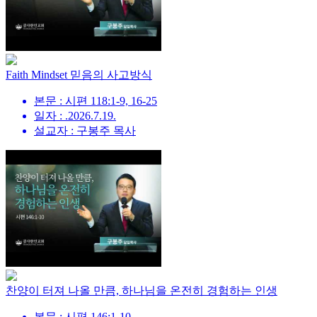
Faith Mindset 믿음의 사고방식
본문 : 시편 118:1-9, 16-25
일자 : .2026.7.19.
설교자 : 구봉주 목사
찬양이 터져 나올 만큼, 하나님을 온전히 경험하는 인생
본문 : 시편 146:1-10