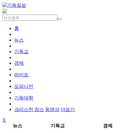
홈
뉴스
기독교
경제
라이프
오피니언
기독대학
크리스천 잡스
동영상
더보기
X
뉴스
기독교
경제