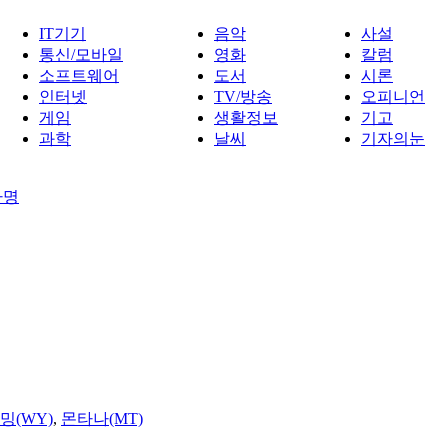
IT기기
음악
사설
통신/모바일
영화
칼럼
소프트웨어
도서
시론
인터넷
TV/방송
오피니언
게임
생활정보
기고
과학
날씨
기자의눈
사명
밍(WY)
,
몬타나(MT)