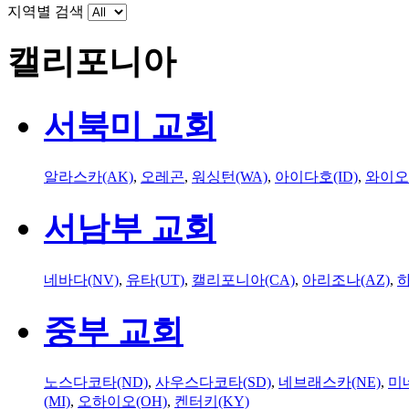
지역별 검색
캘리포니아
서북미 교회
알라스카(AK)
,
오레곤
,
워싱턴(WA)
,
아이다호(ID)
,
와이오
서남부 교회
네바다(NV)
,
유타(UT)
,
캘리포니아(CA)
,
아리조나(AZ)
,
하
중부 교회
노스다코타(ND)
,
사우스다코타(SD)
,
네브래스카(NE)
,
미
(MI)
,
오하이오(OH)
,
켄터키(KY)