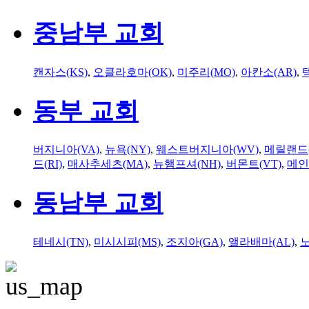
중남부 교회
캔자스(KS)
,
오클라호마(OK)
,
미주리(MO)
,
아칸소(AR)
,
동부 교회
버지니아(VA)
,
뉴욕(NY)
,
웨스트버지니아(WV)
,
메릴랜드(
드(RI)
,
매사추세츠(MA)
,
뉴햄프셔(NH)
,
버몬트(VT)
,
메인
동남부 교회
테네시(TN)
,
미시시피(MS)
,
조지아(GA)
,
앨라배마(AL)
,