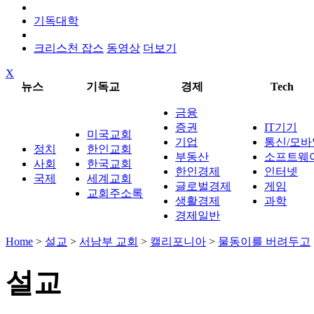
기독대학
크리스천 잡스
동영상
더보기
X
뉴스
기독교
경제
Tech
금융
증권
IT기기
미국교회
기업
통신/모바
정치
한인교회
부동산
소프트웨
사회
한국교회
한인경제
인터넷
국제
세계교회
글로벌경제
게임
교회주소록
생활경제
과학
경제일반
Home
>
설교
>
서남부 교회
>
캘리포니아
>
물동이를 버려두고
설교