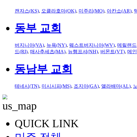
캔자스(KS)
,
오클라호마(OK)
,
미주리(MO)
,
아칸소(AR)
,
동부 교회
버지니아(VA)
,
뉴욕(NY)
,
웨스트버지니아(WV)
,
메릴랜드(
드(RI)
,
매사추세츠(MA)
,
뉴햄프셔(NH)
,
버몬트(VT)
,
메인
동남부 교회
테네시(TN)
,
미시시피(MS)
,
조지아(GA)
,
앨라배마(AL)
,
QUICK LINK