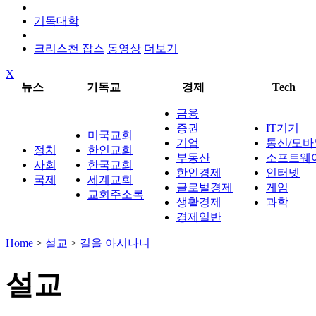
기독대학
크리스천 잡스
동영상
더보기
X
뉴스
기독교
경제
Tech
금융
증권
IT기기
미국교회
기업
통신/모바
정치
한인교회
부동산
소프트웨
사회
한국교회
한인경제
인터넷
국제
세계교회
글로벌경제
게임
교회주소록
생활경제
과학
경제일반
Home
>
설교
>
길을 아시나니
설교