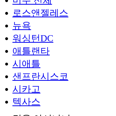
미주 전체
로스앤젤레스
뉴욕
워싱턴DC
애틀랜타
시애틀
샌프란시스코
시카고
텍사스