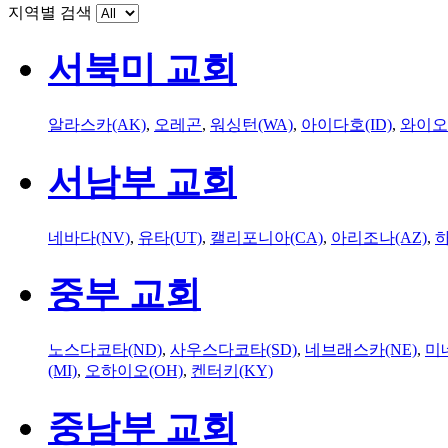
지역별 검색
서북미 교회
알라스카(AK)
,
오레곤
,
워싱턴(WA)
,
아이다호(ID)
,
와이오
서남부 교회
네바다(NV)
,
유타(UT)
,
캘리포니아(CA)
,
아리조나(AZ)
,
하
중부 교회
노스다코타(ND)
,
사우스다코타(SD)
,
네브래스카(NE)
,
미
(MI)
,
오하이오(OH)
,
켄터키(KY)
중남부 교회