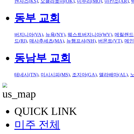
캔자스(KS)
,
오클라호마(OK)
,
미주리(MO)
,
아칸소(AR)
,
동부 교회
버지니아(VA)
,
뉴욕(NY)
,
웨스트버지니아(WV)
,
메릴랜드(
드(RI)
,
매사추세츠(MA)
,
뉴햄프셔(NH)
,
버몬트(VT)
,
메인
동남부 교회
테네시(TN)
,
미시시피(MS)
,
조지아(GA)
,
앨라배마(AL)
,
QUICK LINK
미주 전체