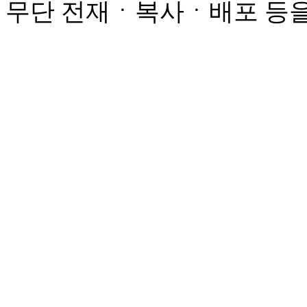
무단 전재ㆍ복사ㆍ배포 등을