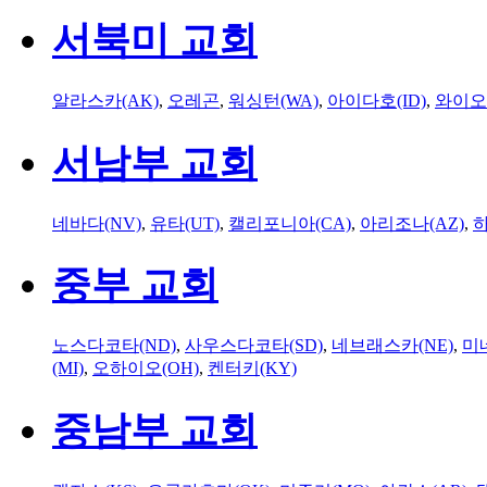
서북미 교회
알라스카(AK)
,
오레곤
,
워싱턴(WA)
,
아이다호(ID)
,
와이오
서남부 교회
네바다(NV)
,
유타(UT)
,
캘리포니아(CA)
,
아리조나(AZ)
,
하
중부 교회
노스다코타(ND)
,
사우스다코타(SD)
,
네브래스카(NE)
,
미
(MI)
,
오하이오(OH)
,
켄터키(KY)
중남부 교회