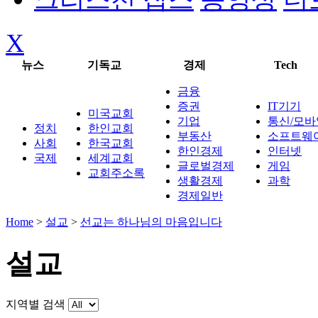
X
뉴스
기독교
경제
Tech
금융
증권
IT기기
미국교회
기업
통신/모바
정치
한인교회
부동산
소프트웨
사회
한국교회
한인경제
인터넷
국제
세계교회
글로벌경제
게임
교회주소록
생활경제
과학
경제일반
Home
>
설교
>
선교는 하나님의 마음입니다
설교
지역별 검색