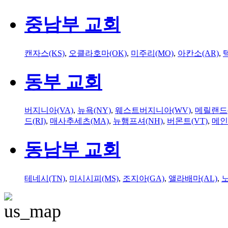
중남부 교회
캔자스(KS)
,
오클라호마(OK)
,
미주리(MO)
,
아칸소(AR)
,
동부 교회
버지니아(VA)
,
뉴욕(NY)
,
웨스트버지니아(WV)
,
메릴랜드(
드(RI)
,
매사추세츠(MA)
,
뉴햄프셔(NH)
,
버몬트(VT)
,
메인
동남부 교회
테네시(TN)
,
미시시피(MS)
,
조지아(GA)
,
앨라배마(AL)
,