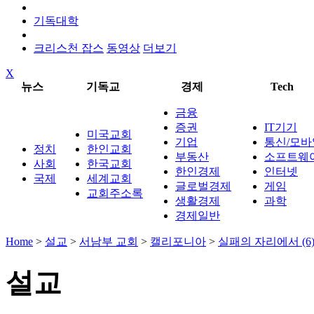
기독대학
크리스천 잡스
동영상
더보기
X
뉴스
기독교
경제
Tech
금융
증권
IT기기
미국교회
기업
통신/모바
정치
한인교회
부동산
소프트웨
사회
한국교회
한인경제
인터넷
국제
세계교회
글로벌경제
게임
교회주소록
생활경제
과학
경제일반
Home
>
설교
>
서남부 교회
>
캘리포니아
>
실패의 자리에서 (6
설교