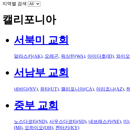
지역별 검색
캘리포니아
서북미 교회
알라스카(AK)
,
오레곤
,
워싱턴(WA)
,
아이다호(ID)
,
와이오
서남부 교회
네바다(NV)
,
유타(UT)
,
캘리포니아(CA)
,
아리조나(AZ)
,
하
중부 교회
노스다코타(ND)
,
사우스다코타(SD)
,
네브래스카(NE)
,
미
(MI)
,
오하이오(OH)
,
켄터키(KY)