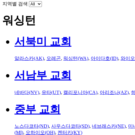
지역별 검색
워싱턴
서북미 교회
알라스카(AK)
,
오레곤
,
워싱턴(WA)
,
아이다호(ID)
,
와이오
서남부 교회
네바다(NV)
,
유타(UT)
,
캘리포니아(CA)
,
아리조나(AZ)
,
하
중부 교회
노스다코타(ND)
,
사우스다코타(SD)
,
네브래스카(NE)
,
미
(MI)
,
오하이오(OH)
,
켄터키(KY)