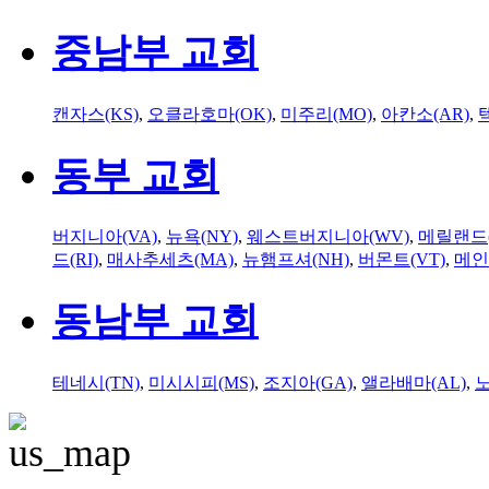
중남부 교회
캔자스(KS)
,
오클라호마(OK)
,
미주리(MO)
,
아칸소(AR)
,
동부 교회
버지니아(VA)
,
뉴욕(NY)
,
웨스트버지니아(WV)
,
메릴랜드(
드(RI)
,
매사추세츠(MA)
,
뉴햄프셔(NH)
,
버몬트(VT)
,
메인
동남부 교회
테네시(TN)
,
미시시피(MS)
,
조지아(GA)
,
앨라배마(AL)
,