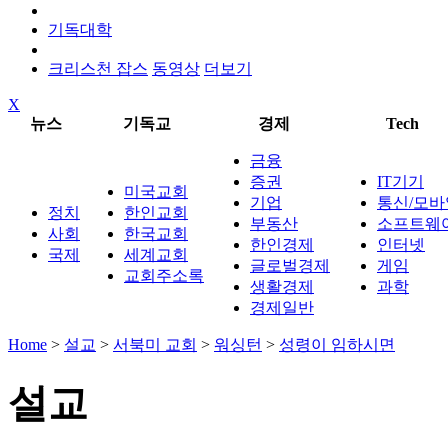
기독대학
크리스천 잡스
동영상
더보기
X
뉴스
기독교
경제
Tech
금융
증권
IT기기
미국교회
기업
통신/모바
정치
한인교회
부동산
소프트웨
사회
한국교회
한인경제
인터넷
국제
세계교회
글로벌경제
게임
교회주소록
생활경제
과학
경제일반
Home
>
설교
>
서북미 교회
>
워싱턴
>
성령이 임하시면
설교