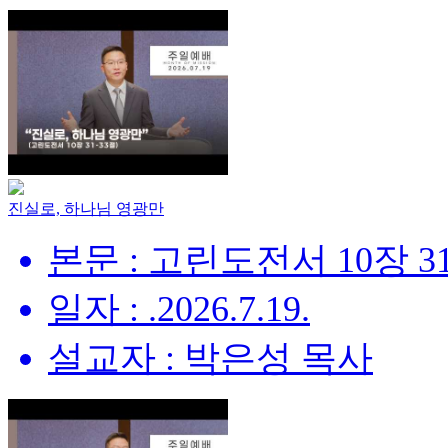
진실로, 하나님 영광만
본문 : 고린도전서 10장 31
일자 : .2026.7.19.
설교자 : 박은성 목사