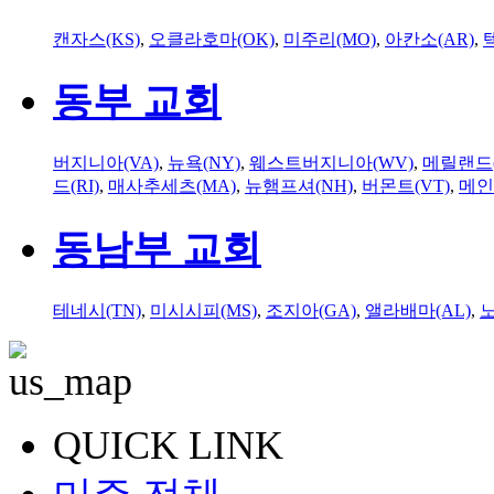
캔자스(KS)
,
오클라호마(OK)
,
미주리(MO)
,
아칸소(AR)
,
동부 교회
버지니아(VA)
,
뉴욕(NY)
,
웨스트버지니아(WV)
,
메릴랜드(
드(RI)
,
매사추세츠(MA)
,
뉴햄프셔(NH)
,
버몬트(VT)
,
메인
동남부 교회
테네시(TN)
,
미시시피(MS)
,
조지아(GA)
,
앨라배마(AL)
,
QUICK LINK