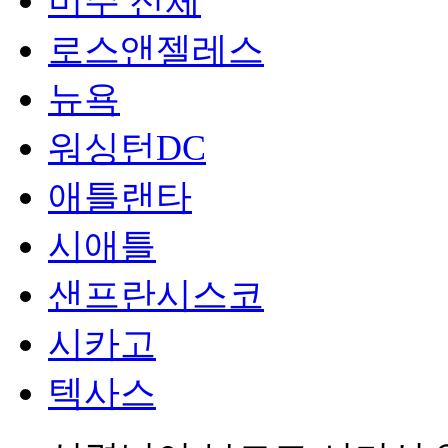
미주 전체
로스앤젤레스
뉴욕
워싱턴DC
애틀랜타
시애틀
샌프란시스코
시카고
텍사스