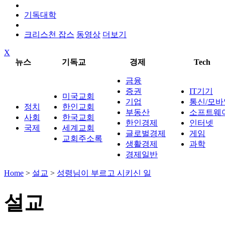
기독대학
크리스천 잡스
동영상
더보기
X
뉴스
기독교
경제
Tech
금융
증권
IT기기
미국교회
기업
통신/모바
정치
한인교회
부동산
소프트웨
사회
한국교회
한인경제
인터넷
국제
세계교회
글로벌경제
게임
교회주소록
생활경제
과학
경제일반
Home
>
설교
>
성령님이 부르고 시키신 일
설교