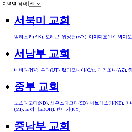
지역별 검색
서북미 교회
알라스카(AK)
,
오레곤
,
워싱턴(WA)
,
아이다호(ID)
,
와이오
서남부 교회
네바다(NV)
,
유타(UT)
,
캘리포니아(CA)
,
아리조나(AZ)
,
하
중부 교회
노스다코타(ND)
,
사우스다코타(SD)
,
네브래스카(NE)
,
미
(MI)
,
오하이오(OH)
,
켄터키(KY)
중남부 교회