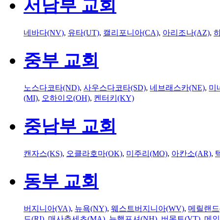
서남부 교회
네바다(NV)
,
유타(UT)
,
캘리포니아(CA)
,
아리조나(AZ)
,
하
중부 교회
노스다코타(ND)
,
사우스다코타(SD)
,
네브래스카(NE)
,
미
(MI)
,
오하이오(OH)
,
켄터키(KY)
중남부 교회
캔자스(KS)
,
오클라호마(OK)
,
미주리(MO)
,
아칸소(AR)
,
동부 교회
버지니아(VA)
,
뉴욕(NY)
,
웨스트버지니아(WV)
,
메릴랜드(
드(RI)
,
매사추세츠(MA)
,
뉴햄프셔(NH)
,
버몬트(VT)
,
메인