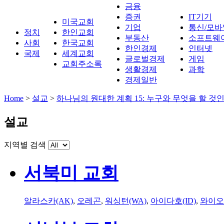
금융
증권
IT기기
미국교회
기업
통신/모바
정치
한인교회
부동산
소프트웨
사회
한국교회
한인경제
인터넷
국제
세계교회
글로벌경제
게임
교회주소록
생활경제
과학
경제일반
Home
>
설교
>
하나님의 원대한 계획 15: 누구와 무엇을 할 것
설교
지역별 검색
서북미 교회
알라스카(AK)
,
오레곤
,
워싱턴(WA)
,
아이다호(ID)
,
와이오