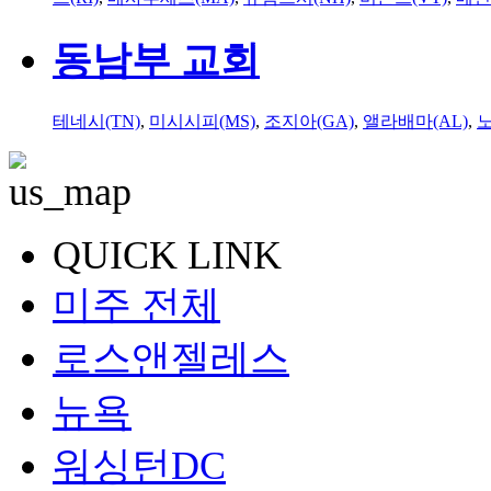
동남부 교회
테네시(TN)
,
미시시피(MS)
,
조지아(GA)
,
앨라배마(AL)
,
QUICK LINK
미주 전체
로스앤젤레스
뉴욕
워싱턴DC