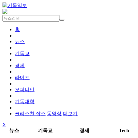
홈
뉴스
기독교
경제
라이프
오피니언
기독대학
크리스천 잡스
동영상
더보기
X
뉴스
기독교
경제
Tech