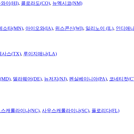
와이(HI)
,
콜로라도(CO)
,
뉴멕시코(NM)
네소타(MN)
,
아이오와(IA)
,
위스콘신(WI)
,
일리노이 (IL)
,
인디애나(
텍사스(TX)
,
루이지애나(LA)
MD)
,
델라웨어(DE)
,
뉴저지(NJ)
,
펜실베이니아(PA)
,
코네티컷(C
노스캐롤라이나(NC)
,
사우스캐롤라이나(SC)
,
플로리다(FL)