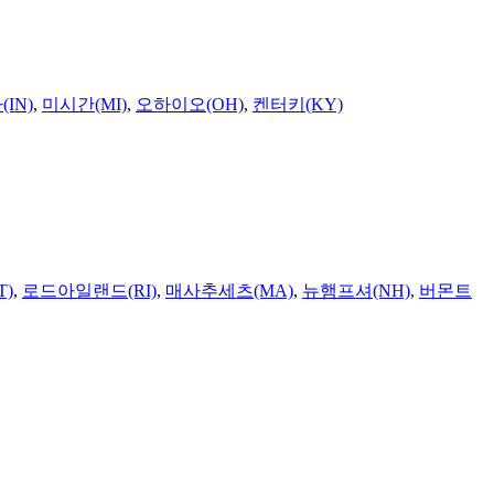
IN)
,
미시간(MI)
,
오하이오(OH)
,
켄터키(KY)
T)
,
로드아일랜드(RI)
,
매사추세츠(MA)
,
뉴햄프셔(NH)
,
버몬트