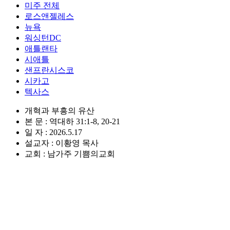
미주 전체
로스앤젤레스
뉴욕
워싱턴DC
애틀랜타
시애틀
샌프란시스코
시카고
텍사스
개혁과 부흥의 유산
본 문 : 역대하 31:1-8, 20-21
일 자 : 2026.5.17
설교자 : 이황영 목사
교회 : 남가주 기쁨의교회