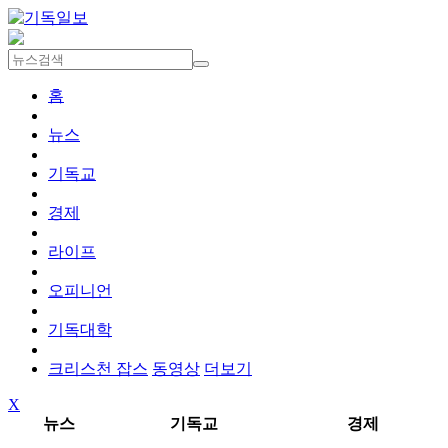
홈
뉴스
기독교
경제
라이프
오피니언
기독대학
크리스천 잡스
동영상
더보기
X
뉴스
기독교
경제