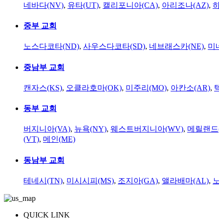
네바다(NV)
,
유타(UT)
,
캘리포니아(CA)
,
아리조나(AZ)
,
하
중부 교회
노스다코타(ND)
,
사우스다코타(SD)
,
네브래스카(NE)
,
미
중남부 교회
캔자스(KS)
,
오클라호마(OK)
,
미주리(MO)
,
아칸소(AR)
,
동부 교회
버지니아(VA)
,
뉴욕(NY)
,
웨스트버지니아(WV)
,
메릴랜드(
(VT)
,
메인(ME)
동남부 교회
테네시(TN)
,
미시시피(MS)
,
조지아(GA)
,
앨라배마(AL)
,
QUICK LINK