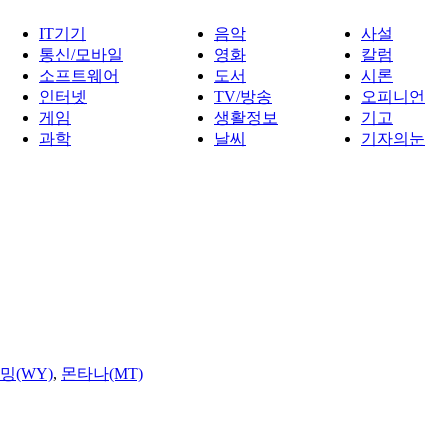
IT기기
음악
사설
통신/모바일
영화
칼럼
소프트웨어
도서
시론
인터넷
TV/방송
오피니언
게임
생활정보
기고
과학
날씨
기자의눈
밍(WY)
,
몬타나(MT)