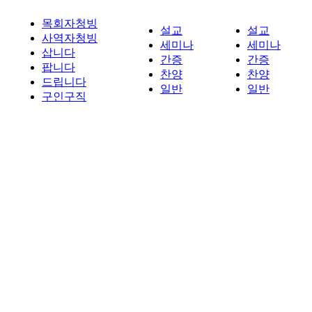
목회자청빙
설교
설교
사역자청빙
세미나
세미나
삽니다
간증
간증
팝니다
찬양
찬양
드립니다
일반
일반
구인구직