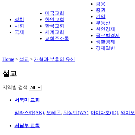
금융
증권
미국교회
기업
정치
한인교회
부동산
사회
한국교회
한인경제
국제
세계교회
글로벌경제
교회주소록
생활경제
경제일반
Home
>
설교
>
개혁과 부흥의 유산
설교
지역별 검색
서북미 교회
알라스카(AK)
,
오레곤
,
워싱턴(WA)
,
아이다호(ID)
,
와이오
서남부 교회