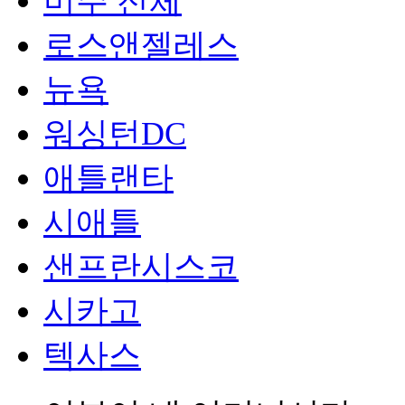
미주 전체
로스앤젤레스
뉴욕
워싱턴DC
애틀랜타
시애틀
샌프란시스코
시카고
텍사스