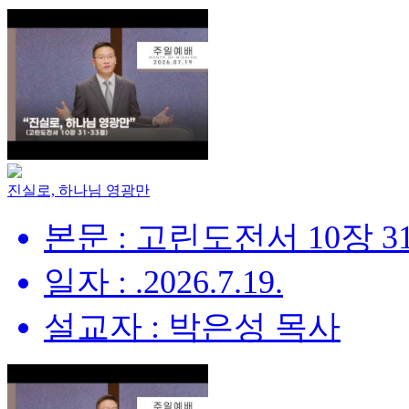
진실로, 하나님 영광만
본문 : 고린도전서 10장 31
일자 : .2026.7.19.
설교자 : 박은성 목사