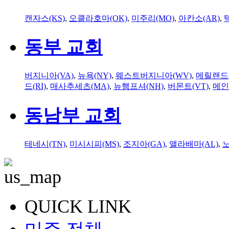
캔자스(KS)
,
오클라호마(OK)
,
미주리(MO)
,
아칸소(AR)
,
동부 교회
버지니아(VA)
,
뉴욕(NY)
,
웨스트버지니아(WV)
,
메릴랜드(
드(RI)
,
매사추세츠(MA)
,
뉴햄프셔(NH)
,
버몬트(VT)
,
메인
동남부 교회
테네시(TN)
,
미시시피(MS)
,
조지아(GA)
,
앨라배마(AL)
,
QUICK LINK