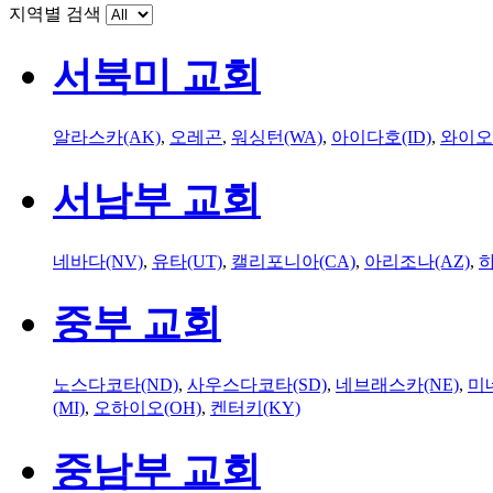
지역별 검색
서북미 교회
알라스카(AK)
,
오레곤
,
워싱턴(WA)
,
아이다호(ID)
,
와이오
서남부 교회
네바다(NV)
,
유타(UT)
,
캘리포니아(CA)
,
아리조나(AZ)
,
하
중부 교회
노스다코타(ND)
,
사우스다코타(SD)
,
네브래스카(NE)
,
미
(MI)
,
오하이오(OH)
,
켄터키(KY)
중남부 교회