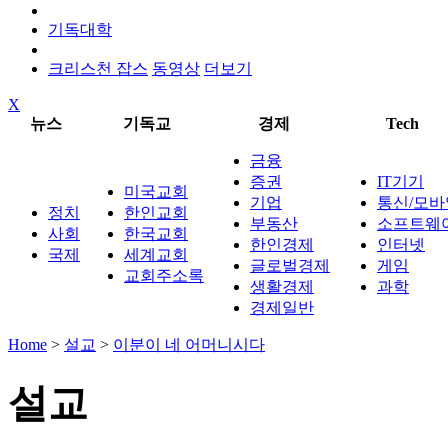
기독대학
크리스천 잡스
동영상
더보기
X
뉴스
기독교
경제
Tech
금융
증권
IT기기
미국교회
기업
통신/모바
정치
한인교회
부동산
소프트웨
사회
한국교회
한인경제
인터넷
국제
세계교회
글로벌경제
게임
교회주소록
생활경제
과학
경제일반
Home
>
설교
>
이분이 네 어머니시다
설교