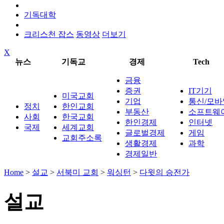
기독대학
크리스천 잡스
동영상
더보기
X
뉴스
기독교
경제
Tech
금융
증권
IT기기
미국교회
기업
통신/모바
정치
한인교회
부동산
소프트웨
사회
한국교회
한인경제
인터넷
국제
세계교회
글로벌경제
게임
교회주소록
생활경제
과학
경제일반
Home
>
설교
>
서북미 교회
>
워싱턴
>
다윗의 승전가
설교