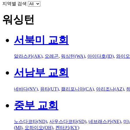
지역별 검색
워싱턴
서북미 교회
알라스카(AK)
,
오레곤
,
워싱턴(WA)
,
아이다호(ID)
,
와이오
서남부 교회
네바다(NV)
,
유타(UT)
,
캘리포니아(CA)
,
아리조나(AZ)
,
하
중부 교회
노스다코타(ND)
,
사우스다코타(SD)
,
네브래스카(NE)
,
미
(MI)
,
오하이오(OH)
,
켄터키(KY)