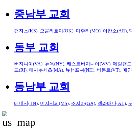
중남부 교회
캔자스(KS)
,
오클라호마(OK)
,
미주리(MO)
,
아칸소(AR)
,
동부 교회
버지니아(VA)
,
뉴욕(NY)
,
웨스트버지니아(WV)
,
메릴랜드(
드(RI)
,
매사추세츠(MA)
,
뉴햄프셔(NH)
,
버몬트(VT)
,
메인
동남부 교회
테네시(TN)
,
미시시피(MS)
,
조지아(GA)
,
앨라배마(AL)
,