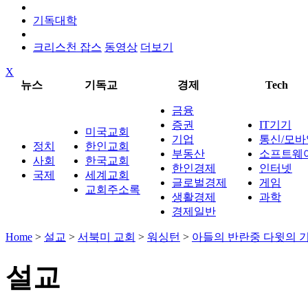
기독대학
크리스천 잡스
동영상
더보기
X
뉴스
기독교
경제
Tech
금융
증권
IT기기
미국교회
기업
통신/모바
정치
한인교회
부동산
소프트웨
사회
한국교회
한인경제
인터넷
국제
세계교회
글로벌경제
게임
교회주소록
생활경제
과학
경제일반
Home
>
설교
>
서북미 교회
>
워싱턴
>
아들의 반란중 다윗의 
설교