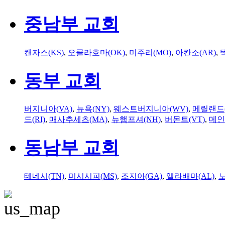
중남부 교회
캔자스(KS)
,
오클라호마(OK)
,
미주리(MO)
,
아칸소(AR)
,
동부 교회
버지니아(VA)
,
뉴욕(NY)
,
웨스트버지니아(WV)
,
메릴랜드(
드(RI)
,
매사추세츠(MA)
,
뉴햄프셔(NH)
,
버몬트(VT)
,
메인
동남부 교회
테네시(TN)
,
미시시피(MS)
,
조지아(GA)
,
앨라배마(AL)
,