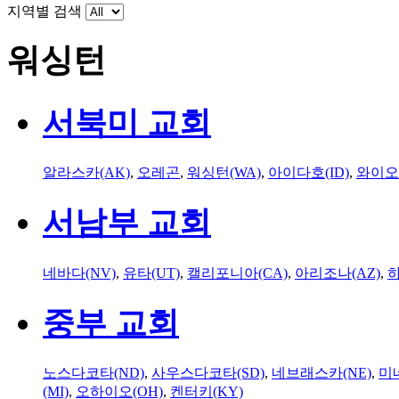
지역별 검색
워싱턴
서북미 교회
알라스카(AK)
,
오레곤
,
워싱턴(WA)
,
아이다호(ID)
,
와이오
서남부 교회
네바다(NV)
,
유타(UT)
,
캘리포니아(CA)
,
아리조나(AZ)
,
하
중부 교회
노스다코타(ND)
,
사우스다코타(SD)
,
네브래스카(NE)
,
미
(MI)
,
오하이오(OH)
,
켄터키(KY)