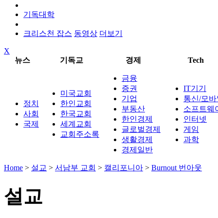
기독대학
크리스천 잡스
동영상
더보기
X
뉴스
기독교
경제
Tech
금융
증권
IT기기
미국교회
기업
통신/모바
정치
한인교회
부동산
소프트웨
사회
한국교회
한인경제
인터넷
국제
세계교회
글로벌경제
게임
교회주소록
생활경제
과학
경제일반
Home
>
설교
>
서남부 교회
>
캘리포니아
>
Burnout 번아웃
설교