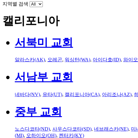
지역별 검색
캘리포니아
서북미 교회
알라스카(AK)
,
오레곤
,
워싱턴(WA)
,
아이다호(ID)
,
와이오
서남부 교회
네바다(NV)
,
유타(UT)
,
캘리포니아(CA)
,
아리조나(AZ)
,
하
중부 교회
노스다코타(ND)
,
사우스다코타(SD)
,
네브래스카(NE)
,
미
(MI)
,
오하이오(OH)
,
켄터키(KY)