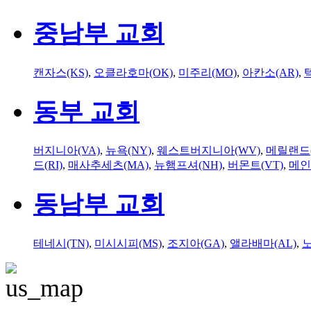
중남부 교회
캔자스(KS)
,
오클라호마(OK)
,
미주리(MO)
,
아칸소(AR)
,
동부 교회
버지니아(VA)
,
뉴욕(NY)
,
웨스트버지니아(WV)
,
메릴랜드(
드(RI)
,
매사추세츠(MA)
,
뉴햄프셔(NH)
,
버몬트(VT)
,
메인
동남부 교회
테네시(TN)
,
미시시피(MS)
,
조지아(GA)
,
앨라배마(AL)
,