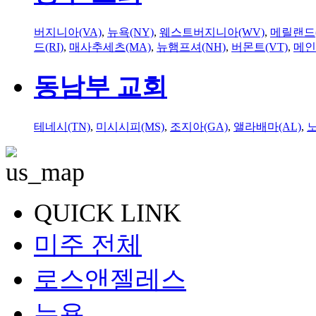
버지니아(VA)
,
뉴욕(NY)
,
웨스트버지니아(WV)
,
메릴랜드(
드(RI)
,
매사추세츠(MA)
,
뉴햄프셔(NH)
,
버몬트(VT)
,
메인
동남부 교회
테네시(TN)
,
미시시피(MS)
,
조지아(GA)
,
앨라배마(AL)
,
QUICK LINK
미주 전체
로스앤젤레스
뉴욕