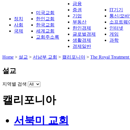
금융
증권
IT기기
미국교회
기업
통신/모바
정치
한인교회
부동산
소프트웨
사회
한국교회
한인경제
인터넷
국제
세계교회
글로벌경제
게임
교회주소록
생활경제
과학
경제일반
Home
>
설교
>
서남부 교회
>
캘리포니아
>
The Royal Treat
설교
지역별 검색
캘리포니아
서북미 교회