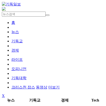
홈
뉴스
기독교
경제
라이프
오피니언
기독대학
크리스천 잡스
동영상
더보기
X
뉴스
기독교
경제
Tech