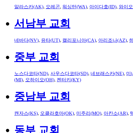
알라스카(AK)
,
오레곤
,
워싱턴(WA)
,
아이다호(ID)
,
와이오
서남부 교회
네바다(NV)
,
유타(UT)
,
캘리포니아(CA)
,
아리조나(AZ)
,
하
중부 교회
노스다코타(ND)
,
사우스다코타(SD)
,
네브래스카(NE)
,
미
(MI)
,
오하이오(OH)
,
켄터키(KY)
중남부 교회
캔자스(KS)
,
오클라호마(OK)
,
미주리(MO)
,
아칸소(AR)
,
동부 교회