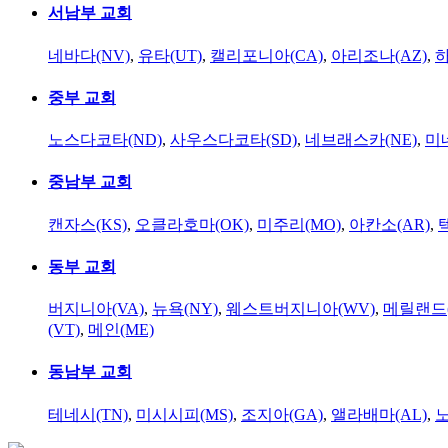
서남부 교회
네바다(NV)
,
유타(UT)
,
캘리포니아(CA)
,
아리조나(AZ)
,
하
중부 교회
노스다코타(ND)
,
사우스다코타(SD)
,
네브래스카(NE)
,
미
중남부 교회
캔자스(KS)
,
오클라호마(OK)
,
미주리(MO)
,
아칸소(AR)
,
동부 교회
버지니아(VA)
,
뉴욕(NY)
,
웨스트버지니아(WV)
,
메릴랜드(
(VT)
,
메인(ME)
동남부 교회
테네시(TN)
,
미시시피(MS)
,
조지아(GA)
,
앨라배마(AL)
,