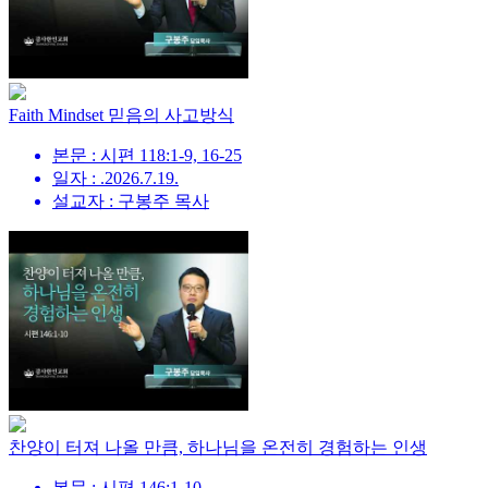
Faith Mindset 믿음의 사고방식
본문 : 시편 118:1-9, 16-25
일자 : .2026.7.19.
설교자 : 구봉주 목사
찬양이 터져 나올 만큼, 하나님을 온전히 경험하는 인생
본문 : 시편 146:1-10