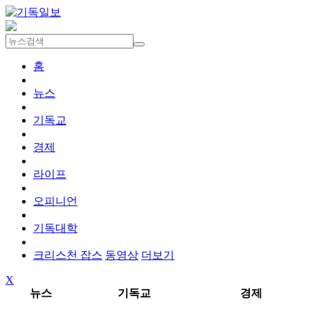
홈
뉴스
기독교
경제
라이프
오피니언
기독대학
크리스천 잡스
동영상
더보기
X
뉴스
기독교
경제