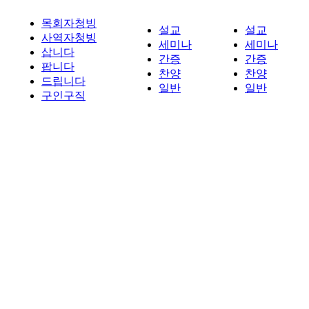
목회자청빙
설교
설교
사역자청빙
세미나
세미나
삽니다
간증
간증
팝니다
찬양
찬양
드립니다
일반
일반
구인구직