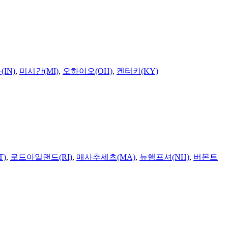
IN)
,
미시간(MI)
,
오하이오(OH)
,
켄터키(KY)
T)
,
로드아일랜드(RI)
,
매사추세츠(MA)
,
뉴햄프셔(NH)
,
버몬트