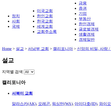
금융
증권
미국교회
기업
정치
한인교회
부동산
사회
한국교회
한인경제
국제
세계교회
글로벌경제
교회주소록
생활경제
경제일반
Home
>
설교
>
서남부 교회
>
캘리포니아
>
신앙의 비밀, 사랑 /
설교
지역별 검색
캘리포니아
서북미 교회
알라스카(AK)
,
오레곤
,
워싱턴(WA)
,
아이다호(ID)
,
와이오