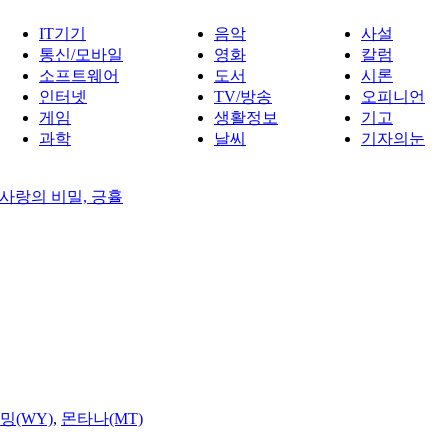
IT기기
음악
사설
통신/모바일
영화
칼럼
소프트웨어
도서
시론
인터넷
TV/방송
오피니언
게임
생활정보
기고
과학
날씨
기자의눈
 사랑의 비밀, 긍휼
밍(WY)
,
몬타나(MT)