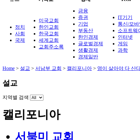
금융
증권
IT기기
미국교회
기업
통신/모바
정치
한인교회
부동산
소프트웨
사회
한국교회
한인경제
인터넷
국제
세계교회
글로벌경제
게임
교회주소록
생활경제
과학
경제일반
Home
>
설교
>
서남부 교회
>
캘리포니아
>
영이 살아야 다 산
설교
지역별 검색
캘리포니아
서북미 교회