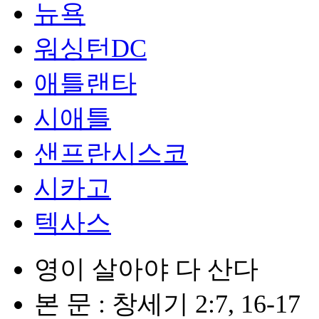
뉴욕
워싱턴DC
애틀랜타
시애틀
샌프란시스코
시카고
텍사스
영이 살아야 다 산다
본 문 : 창세기 2:7, 16-17