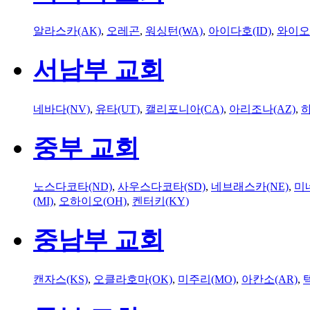
알라스카(AK)
,
오레곤
,
워싱턴(WA)
,
아이다호(ID)
,
와이오
서남부 교회
네바다(NV)
,
유타(UT)
,
캘리포니아(CA)
,
아리조나(AZ)
,
하
중부 교회
노스다코타(ND)
,
사우스다코타(SD)
,
네브래스카(NE)
,
미
(MI)
,
오하이오(OH)
,
켄터키(KY)
중남부 교회
캔자스(KS)
,
오클라호마(OK)
,
미주리(MO)
,
아칸소(AR)
,