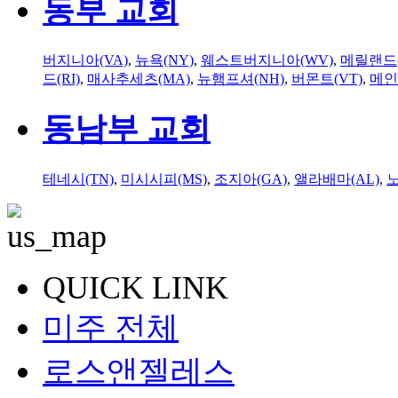
동부 교회
버지니아(VA)
,
뉴욕(NY)
,
웨스트버지니아(WV)
,
메릴랜드(
드(RI)
,
매사추세츠(MA)
,
뉴햄프셔(NH)
,
버몬트(VT)
,
메인
동남부 교회
테네시(TN)
,
미시시피(MS)
,
조지아(GA)
,
앨라배마(AL)
,
QUICK LINK
미주 전체
로스앤젤레스