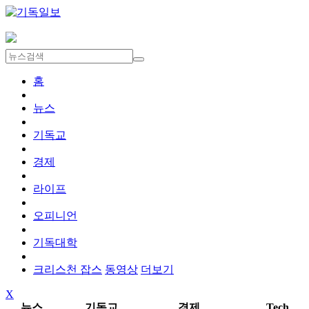
홈
뉴스
기독교
경제
라이프
오피니언
기독대학
크리스천 잡스
동영상
더보기
X
뉴스
기독교
경제
Tech