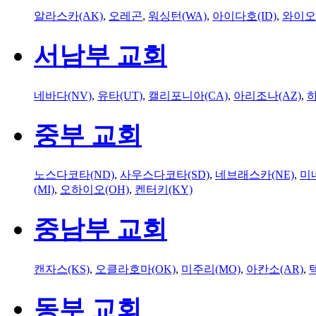
알라스카(AK)
,
오레곤
,
워싱턴(WA)
,
아이다호(ID)
,
와이오
서남부 교회
네바다(NV)
,
유타(UT)
,
캘리포니아(CA)
,
아리조나(AZ)
,
하
중부 교회
노스다코타(ND)
,
사우스다코타(SD)
,
네브래스카(NE)
,
미
(MI)
,
오하이오(OH)
,
켄터키(KY)
중남부 교회
캔자스(KS)
,
오클라호마(OK)
,
미주리(MO)
,
아칸소(AR)
,
동부 교회