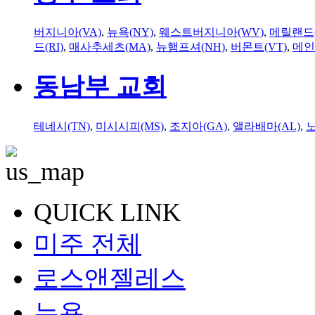
버지니아(VA)
,
뉴욕(NY)
,
웨스트버지니아(WV)
,
메릴랜드(
드(RI)
,
매사추세츠(MA)
,
뉴햄프셔(NH)
,
버몬트(VT)
,
메인
동남부 교회
테네시(TN)
,
미시시피(MS)
,
조지아(GA)
,
앨라배마(AL)
,
QUICK LINK
미주 전체
로스앤젤레스
뉴욕